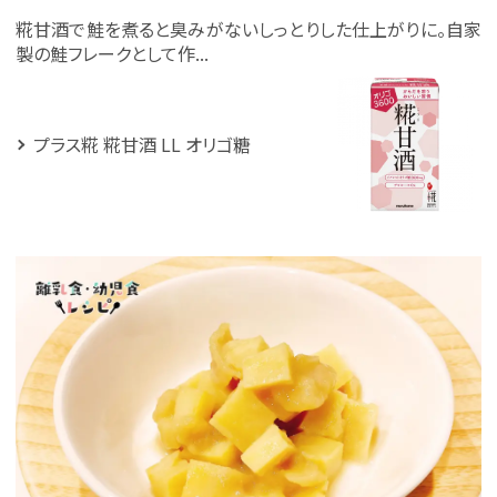
糀甘酒で鮭を煮ると臭みがないしっとりした仕上がりに。自家
製の鮭フレークとして作...
プラス糀 糀甘酒 LL オリゴ糖