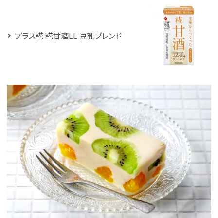
プラス糀 糀甘酒LL 豆乳ブレンド