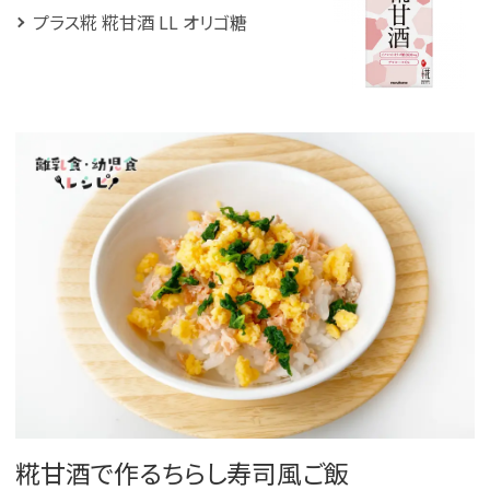
プラス糀 糀甘酒 LL オリゴ糖
糀甘酒で作るちらし寿司風ご飯