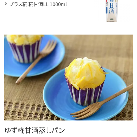
プラス糀 糀甘酒LL 1000ml
ゆず糀甘酒蒸しパン