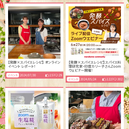
【発酵×スパイスレシピ】 オンライン
【発酵×スパイスレシピ】スパイス料
イベント レポート！
理研究家・印度カリー子さんZoom
ウェビナー開催！
イベント
2024/07/30
:15
:29
イベント
2024/05/24
:122
:302