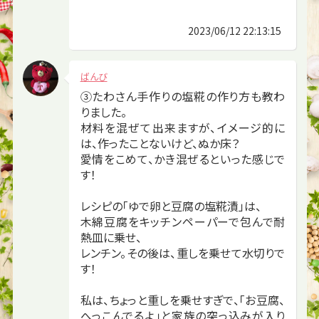
2023/06/12 22:13:15
ばんび
③たわさん手作りの塩糀の作り方も教わ
りました。
材料を混ぜて出来ますが、イメージ的に
は、作ったことないけど、ぬか床？
愛情をこめて、かき混ぜるといった感じで
す！
レシピの「ゆで卵と豆腐の塩糀漬」は、
木綿豆腐をキッチンペーパーで包んで耐
熱皿に乗せ、
レンチン。その後は、重しを乗せて水切りで
す！
私は、ちょっと重しを乗せすぎで、「お豆腐、
へっこんでるよ」と家族の突っ込みが入り