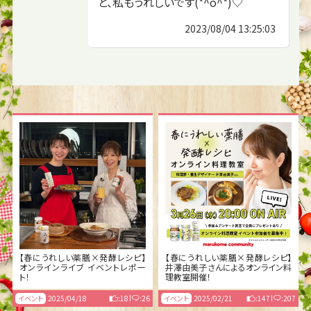
と、私もうれしいです(*^o^*)♡
2023/08/04 13:25:03
【春にうれしい薬膳×発酵レシピ】
【春にうれしい薬膳×発酵レシピ】
オンラインライブ イベントレポー
井澤由美子さんによるオンライン料
ト！
理教室開催！
イベント
2025/04/18
:18
:26
イベント
2025/02/21
:147
:207