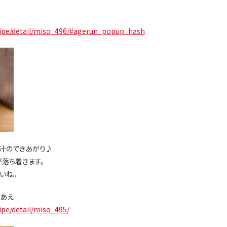
cipe/detail/miso_496/#agerun_popup_hash
汁のできあがり♪
落ち着きます。
いね。
そあえ
pe/detail/miso_495/