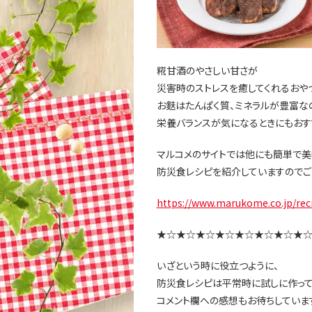
糀甘酒のやさしい甘さが
災害時のストレスを癒してくれるおや
お麩はたんぱく質、ミネラルが豊富な
栄養バランスが気になるときにもおす
マルコメのサイトでは他にも簡単で美
防災食レシピを紹介していますのでご
https://www.marukome.co.jp/rec
★☆★☆★☆★☆★☆★☆★☆★
いざという時に役立つように、
防災食レシピは平常時に試しに作って
コメント欄への感想もお待ちしていま