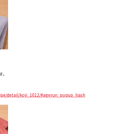
す。
ipe/detail/koji_1012/#agerun_popup_hash