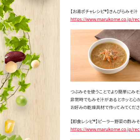
【お湯ポチャレシピ®】きんぴらみそ汁
https://www.marukome.co.jp/re
つぶみそを使うことでより簡単にみそ
非常時でもみそ汁があるとホッと心が
お好みの乾燥具材で作ってみてくださ
【即食レシピ®】ピーラー野菜の酢み
https://www.marukome.co.jp/reci