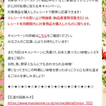
お米券やフリーズドライ顆粒みそ汁など、素敵なプレゼントが総
計1,000名様に当たる本キャンペーン。
対象商品を購入したレシートで簡単に応募できます！
※レシートやお買い上げ明細書（納品書兼領収書含む）は、
レシート有効期限内に対象商品を購入したものに限ります。
キャンペーンの詳細は
こちら
をご確認ください。
みなさんのご応募、心よりお待ちしています！
また今回はキャンペーンに先駆け、お米と食べたい味噌レシピ4
選をご紹介！
お肉、魚、野菜となんにでも合わせられる味噌！
寒くなってきたこの時期に、味噌を使ったほっこりと心も体も温ま
るごはんを楽しみましょう！
★☆★☆★☆★☆★☆★☆★☆★☆★☆★☆★☆★☆★☆
【王道の田楽みそ】
https://www.marukome.co.jp/recipe/detail/miso_332/