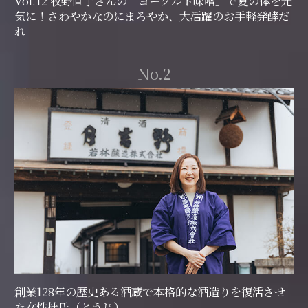
Vol.12 牧野直子さんの「ヨーグルト味噌」で夏の体を元
気に！さわやかなのにまろやか、大活躍のお手軽発酵だ
れ
No.2
創業128年の歴史ある酒蔵で本格的な酒造りを復活させ
た女性杜氏（とうじ）