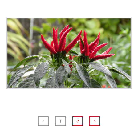
<
1
2
>