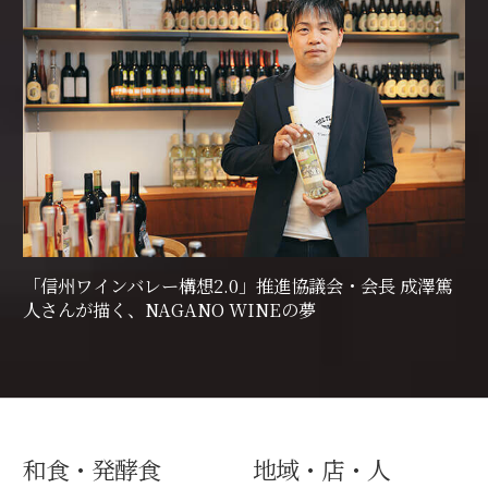
「信州ワインバレー構想2.0」推進協議会・会長 成澤篤
人さんが描く、NAGANO WINEの夢
和食・発酵食
地域・店・人