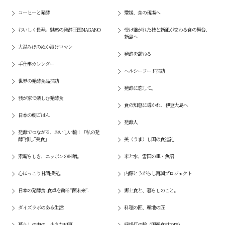
コーヒーと発酵
愛媛、食の現場へ
おいしく長寿。魅惑の発酵王国NAGANO
受け継がれた技と新風が交わる食の舞台、
新島へ
大湯みほのぬか漬けロマン
発酵を訪ねる
手仕事カレンダー
ヘルシーフード探訪
世界の発酵食品探訪
発酵に恋して。
我が家で楽しむ発酵食
食の知恵に導かれ、伊豆大島へ
日本の朝ごはん
発酵人
発酵でつながる、おいしい輪！「私の発
酵“推し”美食」
美（うま）し国の食巡礼
素晴らしき、ニッポンの味噌。
米と水、雪国の里・魚沼
心ほっこり甘酒探究。
内藤とうがらし再興プロジェクト
日本の発酵食 -食卓を飾る“菌未来”-
郷土食と、暮らしのこと。
ダイズラボのある生活
料理の匠、産地の匠
暮らしの中の、小さな知恵
緑提灯の輪（国産食材の店)