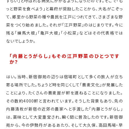
ずらい」と呼ばれる病気にかかるようになったのです。そこで「も
っと野菜を食べよう」と幕府が奨励したことから、大名がこぞっ
て、郷里から野菜の種や農民を江戸につれてきて、さまざまな野
菜をつくり始めました。それが「江戸野菜」のはじまりです。今に
残る「練馬大根」「亀戸大根」「小松菜」などはその代表格では
ないでしょうか。
「内藤とうがらし」もその江戸野菜のひとつです
か？
はい。当時、新宿御苑の辺りは宿場町として多くの旅人が立ち
寄る場所でした。ちょうど時を同じくして「蕎麦文化」が発展した
ことにより、たくさんの蕎麦屋が軒を連ねることになりました。
その数約4000軒と言われています。そうした背景もあり、先の
内藤清枚が新宿の近郊の農家へと手渡した「内藤とうがらし」
は、薬味として大変重宝され、瞬く間に普及したのです。新宿御
苑から、今の伊勢丹があるあたり、そして大久保、高田馬場・早