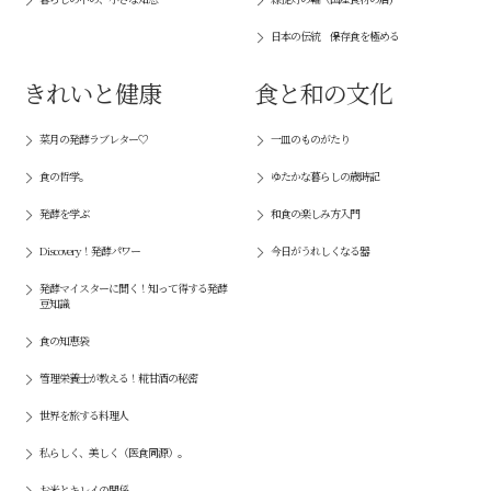
日本の伝統 保存食を極める
きれいと健康
食と和の文化
菜月の発酵ラブレター♡
一皿のものがたり
食の哲学。
ゆたかな暮らしの歳時記
発酵を学ぶ
和食の楽しみ方入門
Discovery！発酵パワー
今日がうれしくなる器
発酵マイスターに聞く！知って得する発酵
豆知識
食の知恵袋
管理栄養士が教える！糀甘酒の秘密
世界を旅する料理人
私らしく、美しく（医食同源）。
お米とキレイの関係。