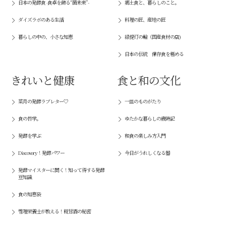
日本の発酵食 -食卓を飾る“菌未来”-
郷土食と、暮らしのこと。
ダイズラボのある生活
料理の匠、産地の匠
暮らしの中の、小さな知恵
緑提灯の輪（国産食材の店)
日本の伝統 保存食を極める
きれいと健康
食と和の文化
菜月の発酵ラブレター♡
一皿のものがたり
食の哲学。
ゆたかな暮らしの歳時記
発酵を学ぶ
和食の楽しみ方入門
Discovery！発酵パワー
今日がうれしくなる器
発酵マイスターに聞く！知って得する発酵
豆知識
食の知恵袋
管理栄養士が教える！糀甘酒の秘密