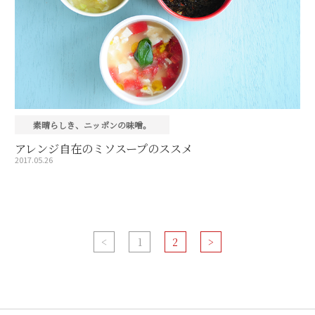
素晴らしき、ニッポンの味噌。
アレンジ自在のミソスープのススメ
2017.05.26
<
1
2
>