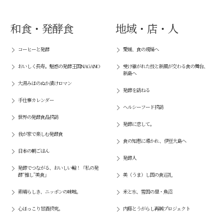
和食・発酵食
地域・店・人
コーヒーと発酵
愛媛、食の現場へ
おいしく長寿。魅惑の発酵王国NAGANO
受け継がれた技と新風が交わる食の舞台、
新島へ
大湯みほのぬか漬けロマン
発酵を訪ねる
手仕事カレンダー
ヘルシーフード探訪
世界の発酵食品探訪
発酵に恋して。
我が家で楽しむ発酵食
食の知恵に導かれ、伊豆大島へ
日本の朝ごはん
発酵人
発酵でつながる、おいしい輪！「私の発
酵“推し”美食」
美（うま）し国の食巡礼
素晴らしき、ニッポンの味噌。
米と水、雪国の里・魚沼
心ほっこり甘酒探究。
内藤とうがらし再興プロジェクト