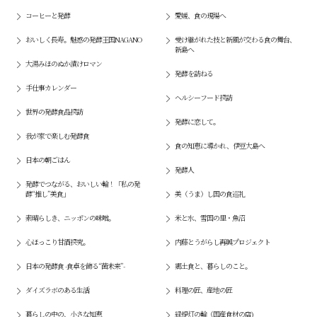
コーヒーと発酵
愛媛、食の現場へ
おいしく長寿。魅惑の発酵王国NAGANO
受け継がれた技と新風が交わる食の舞台、
新島へ
大湯みほのぬか漬けロマン
発酵を訪ねる
手仕事カレンダー
ヘルシーフード探訪
世界の発酵食品探訪
発酵に恋して。
我が家で楽しむ発酵食
食の知恵に導かれ、伊豆大島へ
日本の朝ごはん
発酵人
発酵でつながる、おいしい輪！「私の発
酵“推し”美食」
美（うま）し国の食巡礼
素晴らしき、ニッポンの味噌。
米と水、雪国の里・魚沼
心ほっこり甘酒探究。
内藤とうがらし再興プロジェクト
日本の発酵食 -食卓を飾る“菌未来”-
郷土食と、暮らしのこと。
ダイズラボのある生活
料理の匠、産地の匠
暮らしの中の、小さな知恵
緑提灯の輪（国産食材の店)