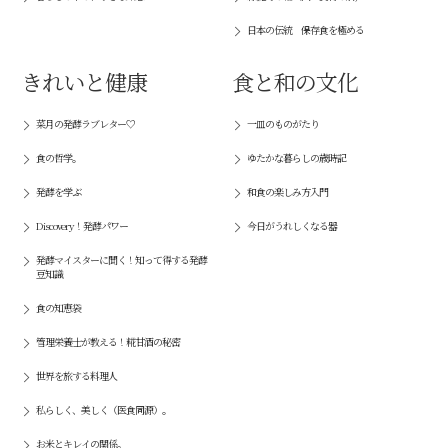
日本の伝統 保存食を極める
きれいと健康
食と和の文化
菜月の発酵ラブレター♡
一皿のものがたり
食の哲学。
ゆたかな暮らしの歳時記
発酵を学ぶ
和食の楽しみ方入門
Discovery！発酵パワー
今日がうれしくなる器
発酵マイスターに聞く！知って得する発酵
豆知識
食の知恵袋
管理栄養士が教える！糀甘酒の秘密
世界を旅する料理人
私らしく、美しく（医食同源）。
お米とキレイの関係。