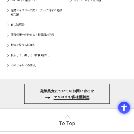
発酵マイスターに聞く！知って得する発酵
豆知識
食の知恵袋
管理栄養士が教える！糀甘酒の秘密
世界を旅する料理人
私らしく、美しく（医食同源）。
お米とキレイの関係。
発酵美食についてのお問い合わせ
マルコメお客様相談室
To Top