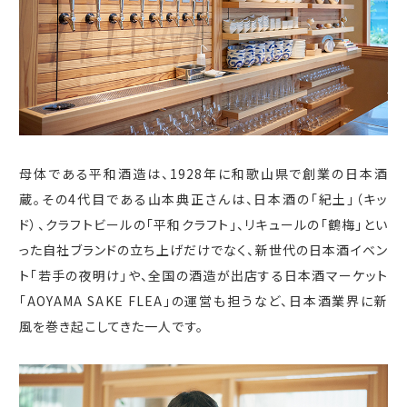
母体である平和酒造は、
1928
年に和歌山県で創業の日本酒
蔵。その
4
代目である山本典正さんは、日本酒の「紀土」（キッ
ド）、クラフトビールの「平和クラフト」、リキュールの
「鶴梅」と
い
った自社ブランドの立ち上げだけでなく、新世代の日本酒イベン
ト「若手の夜明け」や、全国の酒造が出店する日本酒マーケット
「
AOYAMA SAKE FLEA」の運営も担うなど、日本酒業界に新
風を巻き起こしてきた一人です。