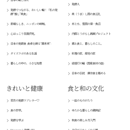
発酵人
発酵でつながる、おいしい輪！「私の発
酵“推し”美食」
美（うま）し国の食巡礼
素晴らしき、ニッポンの味噌。
米と水、雪国の里・魚沼
心ほっこり甘酒探究。
内藤とうがらし再興プロジェクト
日本の発酵食 -食卓を飾る“菌未来”-
郷土食と、暮らしのこと。
ダイズラボのある生活
料理の匠、産地の匠
暮らしの中の、小さな知恵
緑提灯の輪（国産食材の店)
日本の伝統 保存食を極める
きれいと健康
食と和の文化
菜月の発酵ラブレター♡
一皿のものがたり
食の哲学。
ゆたかな暮らしの歳時記
発酵を学ぶ
和食の楽しみ方入門
Discovery！発酵パワー
今日がうれしくなる器