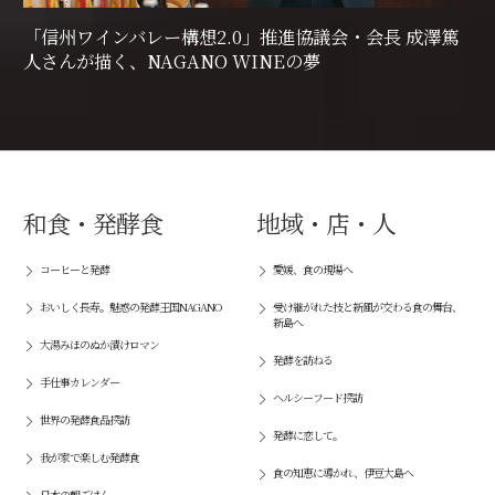
「信州ワインバレー構想2.0」推進協議会・会長 成澤篤
人さんが描く、NAGANO WINEの夢
和食・発酵食
地域・店・人
コーヒーと発酵
愛媛、食の現場へ
おいしく長寿。魅惑の発酵王国NAGANO
受け継がれた技と新風が交わる食の舞台、
新島へ
大湯みほのぬか漬けロマン
発酵を訪ねる
手仕事カレンダー
ヘルシーフード探訪
世界の発酵食品探訪
発酵に恋して。
我が家で楽しむ発酵食
食の知恵に導かれ、伊豆大島へ
日本の朝ごはん