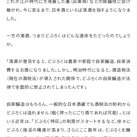
これが江戸時代に大発展した灘（兵庫県）などの銘醸地に受け
継がれ、今に至るまで、日本酒といえば清酒を指すようになりま
した。
一方の濁酒、つまりどぶろくはどんな運命をたどったのでしょう
か。
「清酒が普及すると、どぶろくは農家や家庭で自家醸造、自家消
費するお酒になりました。しかし、明治時代になると、酒造税法
（現在の酒税法）が導入された関係で、どぶろくの自家醸造が法
律で全面的に禁止されてしまったんです」
自家醸造はもちろん、一般的な日本酒蔵でも酒税法の制約から
どぶろくは造れません（粗く搾ったにごり酒であれば可能）。とは
いえ近年は、「どぶろく特区」の制度がスタートするなど、徐々に
どぶろく復活の機運が高まり、さらにここ数年は、どぶろくを醸