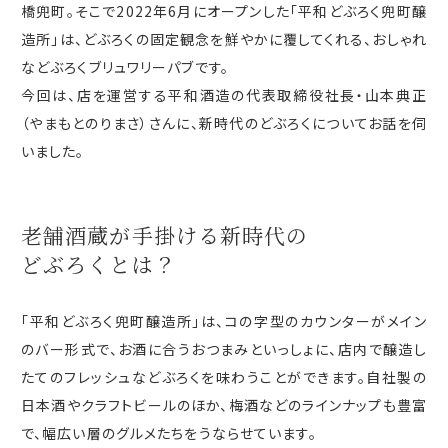
橋兜町。そこで
2022
年
6
月にオープンした「
平和
どぶろく兜町醸
造所」は、どぶろくの固定観念を鮮やかに覆してくれる、おしゃれ
などぶろくブリュワリーパブです。
今回は、店を運営する平和酒造の代表取締役社長・山本典正
（やまもとのりまさ）さんに、新時代のどぶろくについてお話を伺
いました。
老舗酒蔵が手掛ける新時代の
どぶろくとは？
「
平和
どぶろく兜町醸造所」は、コの字型のカウンターがメイン
のバー形式で、お酒に合うおつまみといっしょに、店内で醸造し
たてのフレッシュなどぶろくを味わうことができます。自社製の
日本酒やクラフトビールのほか、梅酒などのラインナップも豊富
で、幅広い層のグルメたちをうならせています。