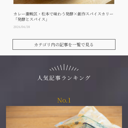
カレー激戦区・松本で味わう発酵×創作スパイスカリー
毎日
「発酵とスパイス」
繊維の
2026/06/18
2026/06
カテゴリ内の記事を一覧で見る
人気記事ランキング
No.1