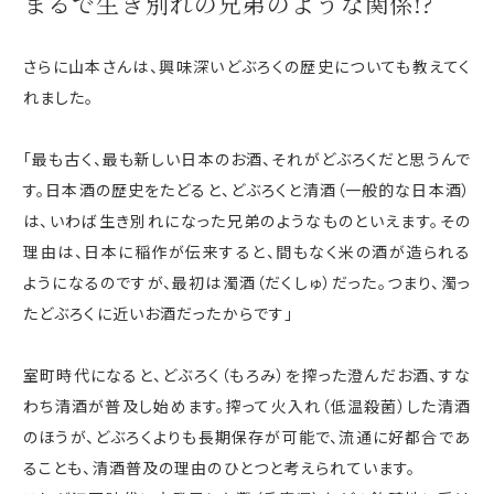
まるで生き別れの
兄弟のような関係!?
さらに山本さんは、興味深いどぶろくの歴史についても教えてく
れました。
「最も古く、最も新しい日本のお酒、それがどぶろくだと思うんで
す。日本酒の歴史をたどると、どぶろくと清酒（一般的な日本酒）
は、いわば生き別れになった兄弟のようなものといえます。その
理由は、日本に稲作が伝来すると、間もなく米の酒が造られる
ようになるのですが、最初は濁酒（だくしゅ）だった。つまり、濁っ
たどぶろくに近いお酒だったからです」
室町時代になると、どぶろく（もろみ）を搾った澄んだお酒、すな
わち清酒が普及し始めます。搾って火入れ（低温殺菌）した清酒
のほうが、どぶろくよりも長期保存が可能で、流通に好都合であ
ることも、清酒普及の理由のひとつと考えられています。