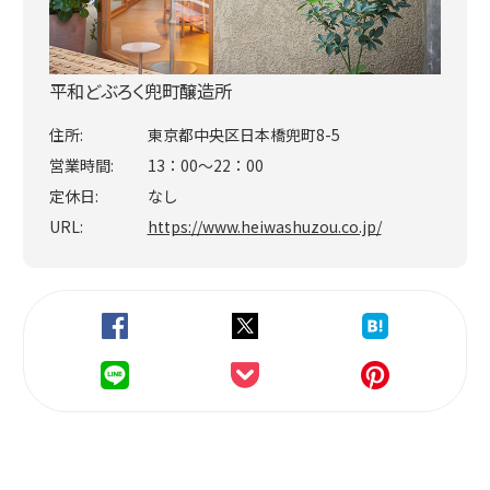
平和どぶろく兜町醸造所
住所:
東京都中央区日本橋兜町8-5
営業時間:
13：00～22：00
定休日:
なし
URL:
https://www.heiwashuzou.co.jp/