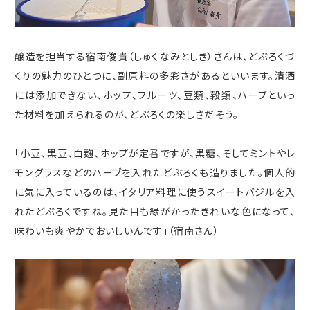
醸造を担当する宿南俊貴（しゅくなみとしき）さんは、どぶろくづ
くりの魅力のひとつに、副原料の多彩さがあるといいます。清酒
には添加できない、ホップ、フルーツ、豆類、穀類、ハーブといっ
た材料を加えられるのが、どぶろくの楽しさだそう。
「小豆、黒豆、白麹、ホップが定番ですが、黒糖、そしてミントやレ
モングラスなどのハーブを入れたどぶろくも造りました。個人的
に気に入っているのは、イタリア料理に使うスイートバジルを入
れたどぶろくですね。見た目も緑がかったきれいな色になって、
味わいも爽やかでおいしいんです」（宿南さん）