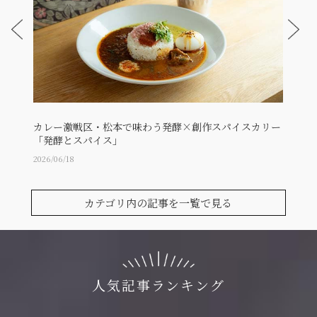
カレー激戦区・松本で味わう発酵×創作スパイスカリー
毎日
「発酵とスパイス」
繊維の
2026/06/18
2026/06
カテゴリ内の記事を一覧で見る
人気記事ランキング