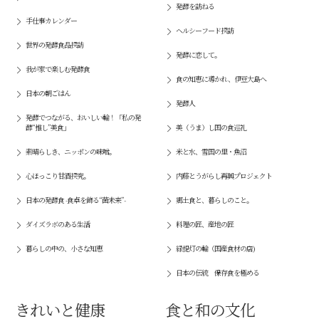
発酵を訪ねる
手仕事カレンダー
ヘルシーフード探訪
世界の発酵食品探訪
発酵に恋して。
我が家で楽しむ発酵食
食の知恵に導かれ、伊豆大島へ
日本の朝ごはん
発酵人
発酵でつながる、おいしい輪！「私の発
酵“推し”美食」
美（うま）し国の食巡礼
素晴らしき、ニッポンの味噌。
米と水、雪国の里・魚沼
心ほっこり甘酒探究。
内藤とうがらし再興プロジェクト
日本の発酵食 -食卓を飾る“菌未来”-
郷土食と、暮らしのこと。
ダイズラボのある生活
料理の匠、産地の匠
暮らしの中の、小さな知恵
緑提灯の輪（国産食材の店)
日本の伝統 保存食を極める
きれいと健康
食と和の文化