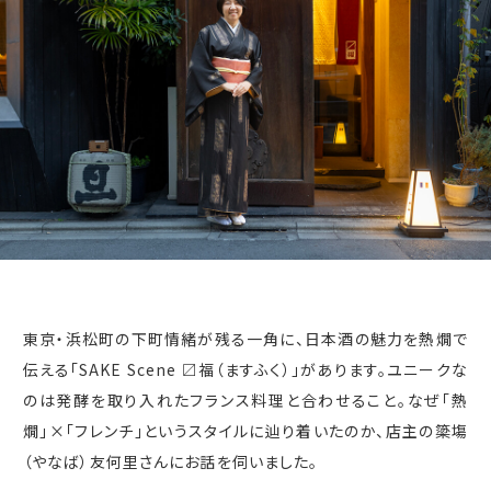
東京・浜松町の下町情緒が残る一角に、日本酒の魅力を熱燗で
伝える「
SAKE Scene
〼福（ますふく）」があります。ユニークな
のは発酵を取り入れたフランス料理と合わせること。なぜ「熱
燗」×「フレンチ」というスタイルに辿り着いたのか、店主の簗塲
（やなば）友何里さんにお話を伺いました。