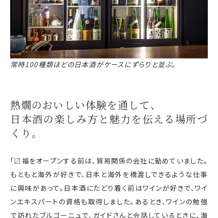
常時100種類ほどの日本酒がケースにずらりと並ぶ。
熱燗のおいしい体験を
通して、
日本酒の楽しみ方と魅力を
伝える
場所づ
くり。
「〼福をオープンする前は、貿易関係の会社に勤めていました。
もともと海外が好きで、日本と海外を橋渡しできるような仕事
に興味があって。日本酒にたどり着く前はワインが好きで、ワイ
ンエキスパートの資格も取得しました。あるとき、ワインの勉強
で訪れたブルゴーニュで、ガイドさんと会話しているときに、海