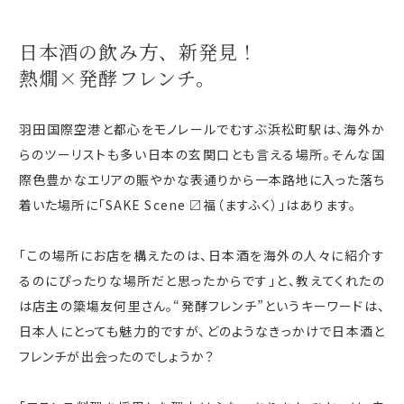
日本酒の飲み方、新発見！
熱燗×発酵フレンチ。
羽田国際空港と都心をモノレールでむすぶ浜松町駅は、海外か
らのツーリストも多い日本の玄関口とも言える場所。そんな国
際色豊かなエリアの賑やかな表通りから一本路地に入った落ち
着いた場所に「
SAKE Scene
〼福（ますふく）」はあります。
「この場所にお店を構えたのは、日本酒を海外の人々に紹介す
るのにぴったりな場所だと思ったからです」と、教えてくれたの
は店主の簗塲友何里さん。“発酵フレンチ”というキーワードは、
日本人にとっても魅力的ですが、どのようなきっかけで日本酒と
フレンチが出会ったのでしょうか？