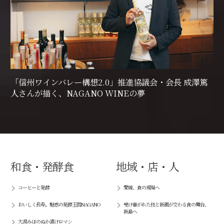
「信州ワインバレー構想2.0」推進協議会・会長 成澤篤
人さんが描く、NAGANO WINEの夢
和食・発酵食
地域・店・人
コーヒーと発酵
愛媛、食の現場へ
おいしく長寿。魅惑の発酵王国NAGANO
受け継がれた技と新風が交わる食の舞台、
新島へ
大湯みほのぬか漬けロマン