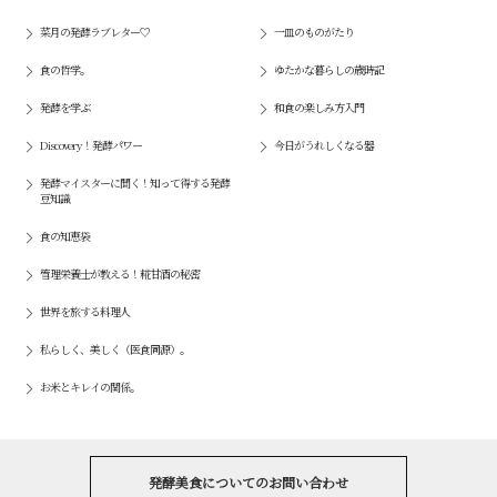
菜月の発酵ラブレター♡
一皿のものがたり
食の哲学。
ゆたかな暮らしの歳時記
発酵を学ぶ
和食の楽しみ方入門
Discovery！発酵パワー
今日がうれしくなる器
発酵マイスターに聞く！知って得する発酵
豆知識
食の知恵袋
管理栄養士が教える！糀甘酒の秘密
世界を旅する料理人
私らしく、美しく（医食同源）。
お米とキレイの関係。
発酵美食についてのお問い合わせ