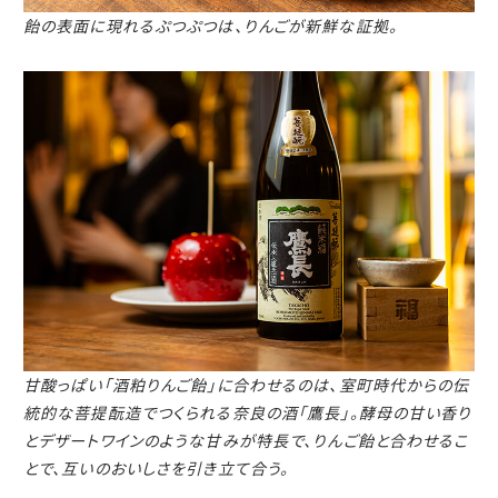
飴の表面に現れるぷつぷつは、りんごが新鮮な証拠。
甘酸っぱい「酒粕りんご飴」に合わせるのは、室町時代からの伝
統的な菩提酛造でつくられる奈良の酒「鷹長」。
酵母の甘い香り
とデザートワインのような甘みが特長で、りんご飴と合わせるこ
とで、互いのおいしさを引き立て合う。