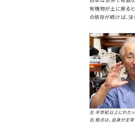
日本は世界で有数
有機物が土に戻ると
の依存が続けば、決
左 半世紀以上にわたっ
右 拠点は、自身が主宰