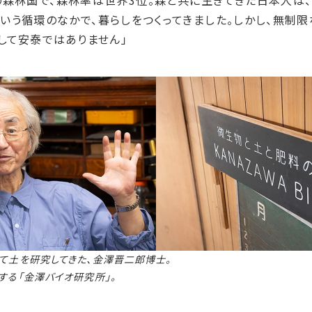
の森林国で、森林率は世界
3
位。森と共に生きてきた日本人は
いう循環のなかで、暮らしをつくってきました。しかし、無制
して安泰ではありません」
て土を研究してきた、金澤晋二郎博士。
する「金澤バイオ研究所」。