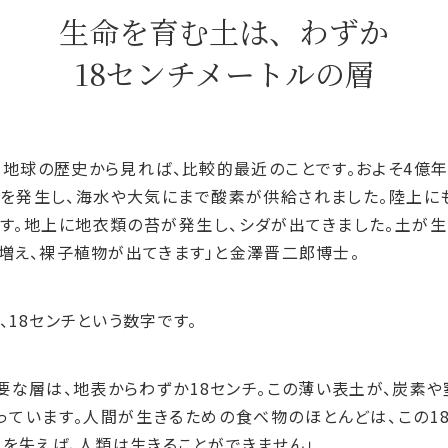
生命を育む土は、わずか
18センチメートルの層
、地球の歴史から見れば、比較的最近のことです。およそ
4
億年
を発生し、海水や大気にまで酸素が供給されました。陸上に
す。地上に地衣類の苔が発生し、シダが出てきました。土が
増え、裸子植物が出てきます」と金澤晋二郎博士。
、
18
センチという数字です。
要な層は、地表からわずか
18
センチ。この薄い表土が、炭素や
っています。人間が生きるための食べ物のほとんどは、この
1
土を失えば、人類は生きることができません」