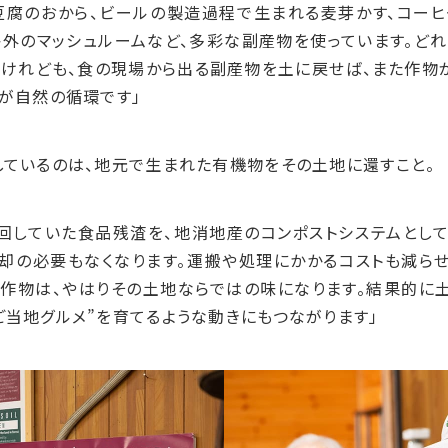
豆腐のおから、ビールの製造過程で生まれる麦芽かす、コーヒ
格外のマッシュルームなど、多彩な副産物を使っています。ど
。けれども、食の現場から出る副産物を土に戻せば、また作物
れが自然の循環です」
しているのは、地元で生まれた有機物をその土地に還すこと。
回していた食品残渣を、地消地産のコンポストシステムとし
焼却の必要もなくなります。運搬や処理にかかるコストも減らせ
作物は、やはりその土地ならではの味になります。結果的に
ご当地グルメ”を育てるような動きにもつながります」