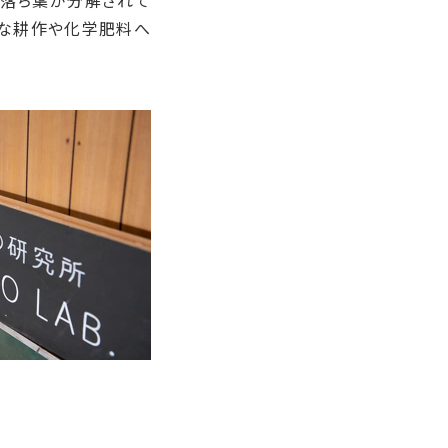
、落ち葉が分解されて
限な耕作や化学肥料へ