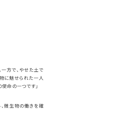
。
。一方で、やせた土で
生物に魅せられた一人
の使命の一つです」
み、微生物の働きを確