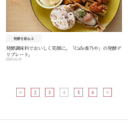
発酵を訪ねる
発酵調味料でおいしく笑顔に。「Cafe香乃や」の発酵デ
リプレート。
2025.01.23
<
2
3
4
5
6
>