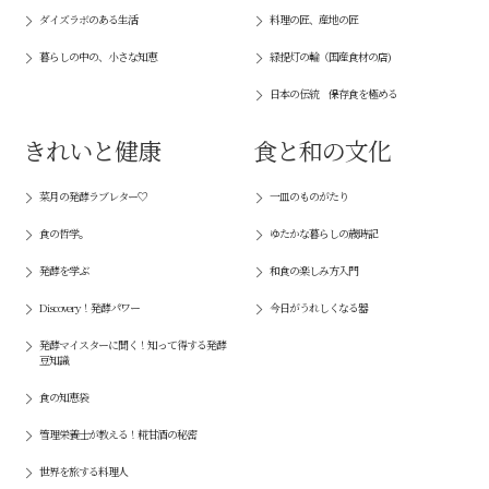
ダイズラボのある生活
料理の匠、産地の匠
暮らしの中の、小さな知恵
緑提灯の輪（国産食材の店)
日本の伝統 保存食を極める
きれいと健康
食と和の文化
菜月の発酵ラブレター♡
一皿のものがたり
食の哲学。
ゆたかな暮らしの歳時記
発酵を学ぶ
和食の楽しみ方入門
Discovery！発酵パワー
今日がうれしくなる器
発酵マイスターに聞く！知って得する発酵
豆知識
食の知恵袋
管理栄養士が教える！糀甘酒の秘密
世界を旅する料理人