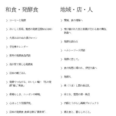
和食・発酵食
地域・店・人
コーヒーと発酵
愛媛、食の現場へ
おいしく長寿。魅惑の発酵王国NAGANO
受け継がれた技と新風が交わる食の舞台、
新島へ
大湯みほのぬか漬けロマン
発酵を訪ねる
手仕事カレンダー
ヘルシーフード探訪
世界の発酵食品探訪
発酵に恋して。
我が家で楽しむ発酵食
食の知恵に導かれ、伊豆大島へ
日本の朝ごはん
発酵人
発酵でつながる、おいしい輪！「私の発
酵“推し”美食」
美（うま）し国の食巡礼
素晴らしき、ニッポンの味噌。
米と水、雪国の里・魚沼
心ほっこり甘酒探究。
内藤とうがらし再興プロジェクト
日本の発酵食 -食卓を飾る“菌未来”-
郷土食と、暮らしのこと。