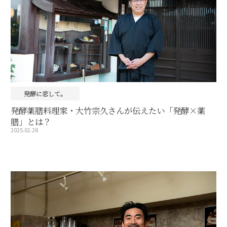
発酵に恋して。
発酵薬膳料理家・大竹宗久さんが伝えたい「発酵×薬
膳」とは？
2025.02.28