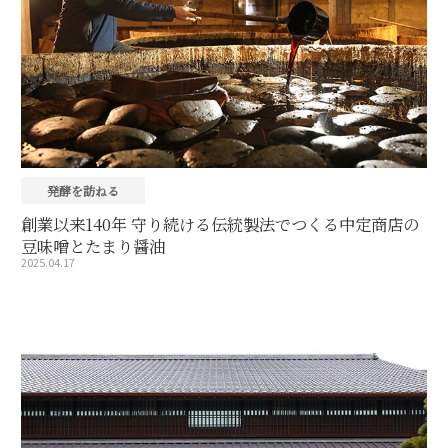
発酵を訪ねる
創業以来140年 守り続ける伝統製法でつくる中定商店の
豆味噌とたまり醤油
2025.04.17