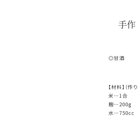
手作
◎甘酒
【材料】（作
米…1合
麹…200g
水…750cc