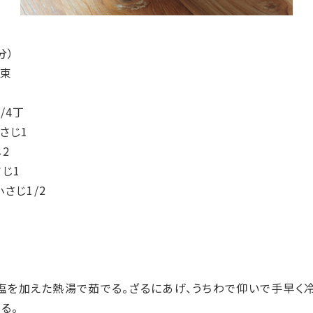
分）
2束
/4丁
さじ1
2
じ1
さじ1/2
は塩を加えた熱湯で茹でる。ざるにあげ、うちわで仰いで手早く
る。