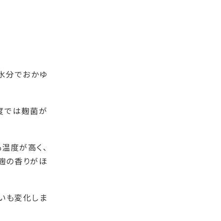
水分でおかゆ
温度では麹菌が
も温度が高く、
麹の香りがほ
いも変化しま