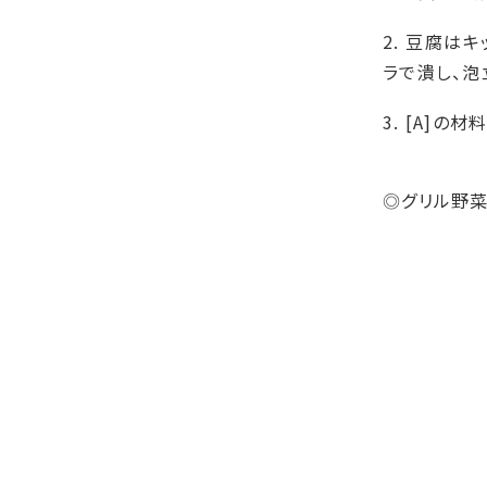
2. 豆腐は
ラで潰し、泡
3. [A]
グリル野
◎