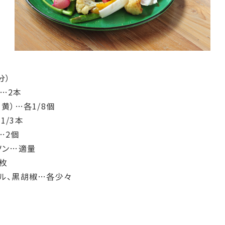
分）
…2本
黄）…各1/8個
1/3本
…2個
ソン…適量
枚
ル、黒胡椒…各少々