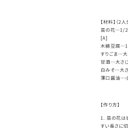
【材料】（2人
菜の花…1/
[A]
木綿豆腐…1
すりごま…大
甘酒…大さじ
白みそ…大さ
薄口醤油…小
【作り方】
1. 菜の花
すい長さに切