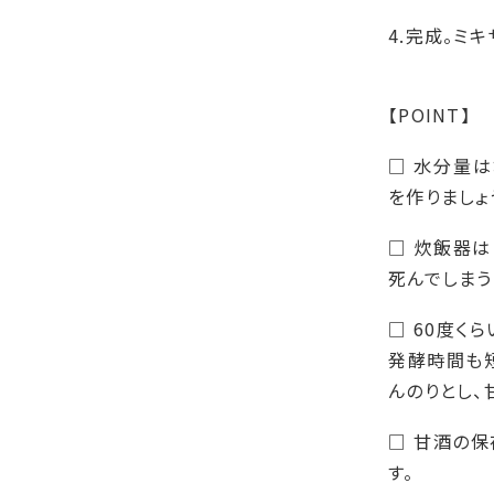
4.完成。ミ
【POINT】
□
水分量は
を作りましょ
□
炊飯器は「
死んでしまう
□
60度く
発酵時間も短
んのりとし、
□
甘酒の保
す。