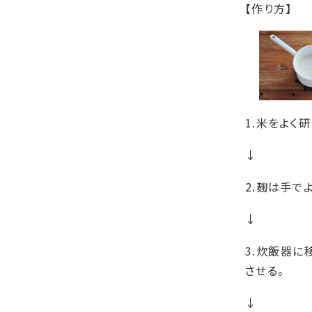
【作り方】
1.米をよく
↓
2.麹は手で
↓
3.炊飯器に
させる。
↓