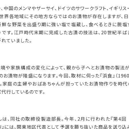
、中国のメンマやザーサイ、ドイツのサワークラフト、イギリス
。世界各地域にその地方ならではのお漬物が存在しますが、日
新鮮な野菜を出盛り期に強い塩で塩蔵し、食べるときに脱塩
）です。江戸時代末期に完成した古漬の技法は、20世紀半ば
れていました。
環境や家族構成の変化によって、親から子へとお漬物の製法が
のお漬物が隆盛になります。今回、取材に伺った『浜食』（196
つ。家庭の主婦やおばあちゃんが担っていたお漬物作りを時代
代行しているのです。
は、同社の取締役製造部長。今年、2月に行われた『第4回 
リ』には、関東地区代表として予選を勝ち抜いた商品を送り込