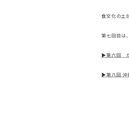
食文化の土
第七回目は、
▶第六回 
▶第八回 