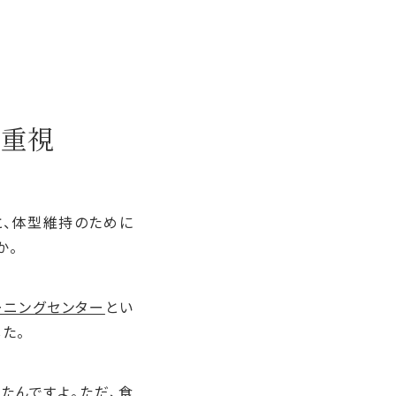
を重視
と、体型維持のために
か。
ーニングセンター
とい
た。
たんですよ。ただ、食