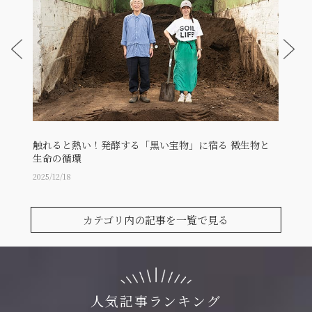
触れると熱い！発酵する「黒い宝物」に宿る 微生物と
映画研
生命の循環
炊の
2025/12/18
2024/05
カテゴリ内の記事を一覧で見る
人気記事ランキング