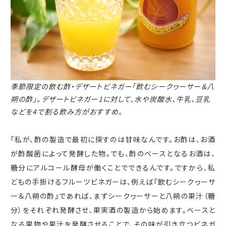
季節限定の飲む酢・デザートビネガー「飲むシークヮーサー＆八
朔の酢」。
デザートビネガー1に対して、水や炭酸水、牛乳、豆乳
などを4で割る飲み方がおすすめ。
「私が、酢の製造で最初に探すのは甘味なんです。お酢は、お酒
が酢酸菌によって発酵した物。でも、酢のベースとなるお酒は、
糖分にアルコール酵母が働くことでできるんです。ですから、私
どもの手掛けるフルーツビネガーは、例えば『飲むシークヮーサ
ー＆八朔の酢』であれば、まずシークヮーサーと八朔の果汁（糖
分）をそれぞれ発酵させ、果実酒の製造から始めます。ベースと
なる果物や果汁を発酵させることで、その味が引き立つビネガ