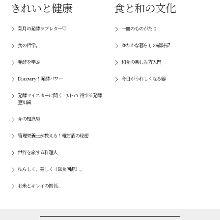
きれいと健康
食と和の文化
菜月の発酵ラブレター♡
一皿のものがたり
食の哲学。
ゆたかな暮らしの歳時記
発酵を学ぶ
和食の楽しみ方入門
Discovery！発酵パワー
今日がうれしくなる器
発酵マイスターに聞く！知って得する発酵
豆知識
食の知恵袋
管理栄養士が教える！糀甘酒の秘密
世界を旅する料理人
私らしく、美しく（医食同源）。
お米とキレイの関係。