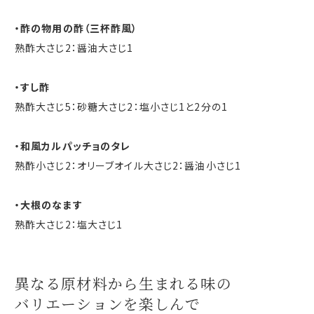
・酢の物用の酢（三杯酢風）
熟酢大さじ
2
：醤油大さじ
1
・すし酢
熟酢大さじ
5
：砂糖大さじ
2
：塩小さじ
1
と
2
分の
1
・和風カルパッチョのタレ
熟酢小さじ
2
：オリーブオイル大さじ
2
：醤油小さじ
1
・大根のなます
熟酢大さじ
2
：塩大さじ
1
異なる原材料から
生まれる味の
バリエーションを楽しんで