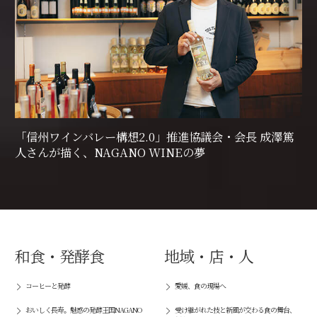
「信州ワインバレー構想2.0」推進協議会・会長 成澤篤
人さんが描く、NAGANO WINEの夢
和食・発酵食
地域・店・人
コーヒーと発酵
愛媛、食の現場へ
おいしく長寿。魅惑の発酵王国NAGANO
受け継がれた技と新風が交わる食の舞台、