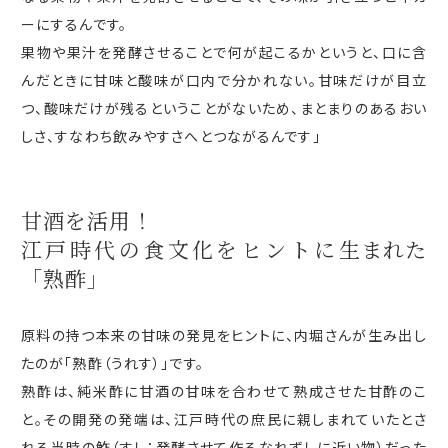
ーにするんです。
果物や果汁を発酵させることで何が起こるかというと、口に含
んだときに甘味と酸味が口内で分かれない。甘味だけが目立
つ、酸味だけが残るということがないため、まとまりのあるおい
しさ、すなわち飲みやすさへとつながるんです」
甘酒を活用！
江戸時代の食文化をヒントに
生まれた
「熟酢」
原料の持つ本来の甘味の発見をヒントに、内堀さんが生み出し
たのが「熟酢（うれす）」です。
熟酢は、純米酢に甘酒の甘味を合わせて熟成させた甘酢のこ
と。その開発の発端は、江戸時代の庶民に親しまれていたとさ
れる当時の鮓（すし：発酵させて作るなれずしに近い物）だった