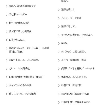
新島へ
大湯みほのぬか漬けロマン
発酵を訪ねる
手仕事カレンダー
ヘルシーフード探訪
世界の発酵食品探訪
発酵に恋して。
我が家で楽しむ発酵食
食の知恵に導かれ、伊豆大島へ
日本の朝ごはん
発酵人
発酵でつながる、おいしい輪！「私の発
酵“推し”美食」
美（うま）し国の食巡礼
素晴らしき、ニッポンの味噌。
米と水、雪国の里・魚沼
心ほっこり甘酒探究。
内藤とうがらし再興プロジェクト
日本の発酵食 -食卓を飾る“菌未来”-
郷土食と、暮らしのこと。
ダイズラボのある生活
料理の匠、産地の匠
暮らしの中の、小さな知恵
緑提灯の輪（国産食材の店)
日本の伝統 保存食を極める