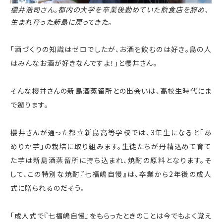
櫻井浩司さん。都内の大学を卒業後勤めていた飲食店を辞め、
生まれ育った新島に戻ってきた。
「酒づくりの知識はゼロでしたが、お酒を飲むのは好き。島の人
はみんなお酒が好きなんですよ！」と櫻井さん。
そんな櫻井さんの新島酒蒸留所との出会いは、高校生時代にま
で遡ります。
櫻井さんが通った都立新島高等学校では、
3
年生になると「あ
めりか芋」の栽培に取り組みます。生徒たちが丹精込めて育て
た芋は新島酒蒸留所に持ち込まれ、焼酎の原料となります。そ
して、この特別な焼酎『七福嶋自慢』は、卒業から
2
年後の成人
式に贈られるのだそう。
「成人式で『七福嶋自慢』をもらったときのことは今でもよく覚え