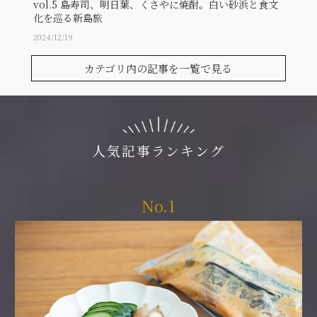
vol.5 島寿司、明日葉、くさやに焼酎。白い砂浜と食文
vol
化を巡る新島旅
2024/12/19
2024/12
カテゴリ内の記事を一覧で見る
人気記事ランキング
No.1