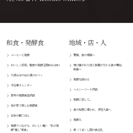
和食・発酵食
地域・店・人
コーヒーと発酵
愛媛、食の現場へ
おいしく長寿。魅惑の発酵王国NAGANO
受け継がれた技と新風が交わる食の舞台、
新島へ
大湯みほのぬか漬けロマン
発酵を訪ねる
手仕事カレンダー
ヘルシーフード探訪
世界の発酵食品探訪
発酵に恋して。
我が家で楽しむ発酵食
食の知恵に導かれ、伊豆大島へ
日本の朝ごはん
発酵人
発酵でつながる、おいしい輪！「私の発
酵“推し”美食」
美（うま）し国の食巡礼