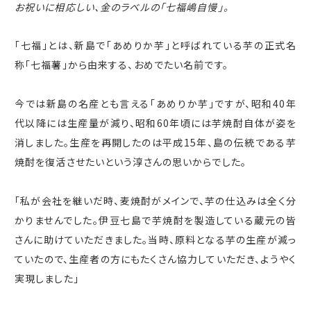
お祝いに相応しい、金のラベルの「七福嶋自慢」。
「七福」とは、新島で「あめりか芋」と呼ばれている芋の正式名
称「七福薯」から由来する、おめでたい名前です。
今では新島の名産とも言える「あめりか芋」ですが、昭和
40
年
代以降には生産量が減り、昭和
60
年頃には芋焼酎自体が姿を
消しました。生産を再開したのは平成
15
年、島の伝統である芋
焼酎を復活させたいという淳さんの思いからでした。
「私が会社を継いだ時、麦焼酎がメインで、芋の仕込みは全く分
かりませんでした。伊豆七島で芋焼酎を製造している蔵元の皆
さんに助けていただきました。当時、原料となる芋の生産が減っ
ていたので、生産者の方にもたくさん協力していただき、ようやく
実現しました」