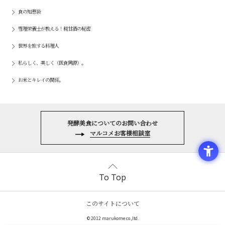
食の知恵袋
管理栄養士が教える！糀甘酒の秘密
世界を旅する料理人
私らしく、美しく（医食同源）。
お米とキレイの関係。
発酵美食についてのお問い合わせ
マルコメお客様相談室
To Top
このサイトについて
© 2012 marukome co.,ltd.