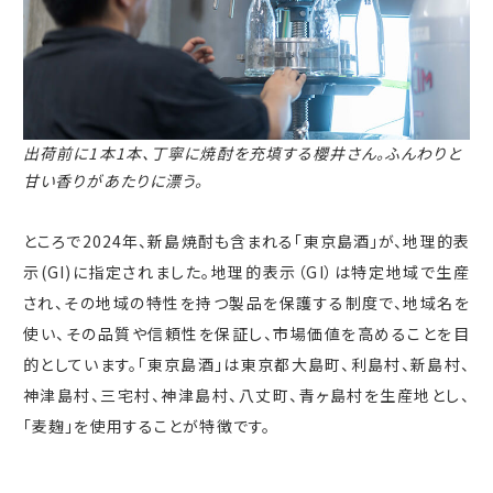
出荷前に1本1本、丁寧に焼酎を充填する櫻井さん。ふんわりと
甘い香りがあたりに漂う。
ところで
2024
年、新島焼酎も含まれる「東京島酒」が、地理的表
示
(GI)
に指定されました。地理的表示（
GI
）は特定地域で生産
され、その地域の特性を持つ製品を保護する制度で、地域名を
使い、その品質や信頼性を保証し、市場価値を高めることを目
的としています。「東京島酒」は東京都大島町、利島村、新島村、
神津島村、三宅村、神津島村、八丈町、青ヶ島村を生産地とし、
「麦麹」を使用することが特徴です。