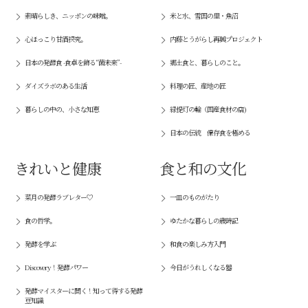
素晴らしき、ニッポンの味噌。
米と水、雪国の里・魚沼
心ほっこり甘酒探究。
内藤とうがらし再興プロジェクト
日本の発酵食 -食卓を飾る“菌未来”-
郷土食と、暮らしのこと。
ダイズラボのある生活
料理の匠、産地の匠
暮らしの中の、小さな知恵
緑提灯の輪（国産食材の店)
日本の伝統 保存食を極める
きれいと健康
食と和の文化
菜月の発酵ラブレター♡
一皿のものがたり
食の哲学。
ゆたかな暮らしの歳時記
発酵を学ぶ
和食の楽しみ方入門
Discovery！発酵パワー
今日がうれしくなる器
発酵マイスターに聞く！知って得する発酵
豆知識