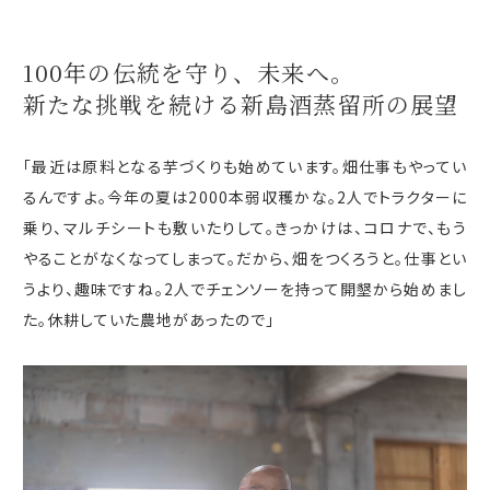
100年の伝統を守り、
未来へ。
新たな挑戦を続ける
新島酒蒸留所
の展望
「最近は原料となる芋づくりも始めています。畑仕事もやってい
るんですよ。今年の夏は
2000
本弱収穫かな。
2
人でトラクターに
乗り、マルチシートも敷いたりして。きっかけは、コロナで、もう
やることがなくなってしまって。だから、畑をつくろうと。仕事とい
うより、趣味ですね。
2
人でチェンソーを持って開墾から始めまし
た。休耕していた農地があったので」