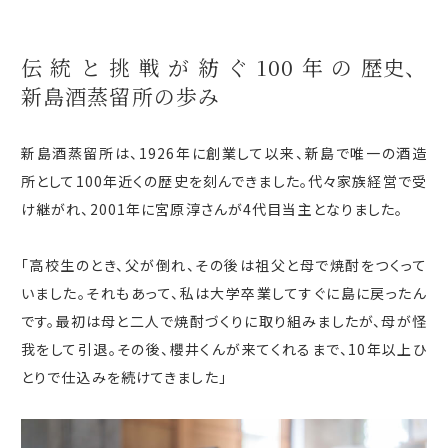
伝統と挑戦が紡ぐ100年の
歴史、
新島酒蒸留所
の歩み
新島酒蒸留所は、
1926
年に創業して以来、新島で唯一の酒造
所として
100
年近くの歴史を刻んできました。代々家族経営で受
け継がれ、
2001
年に宮原淳さんが
4
代目当主となりました。
「高校生のとき、父が倒れ、その後は祖父と母で焼酎をつくって
いました。それもあって、私は大学卒業してすぐに島に戻ったん
です。最初は母と二人で焼酎づくりに取り組みましたが、母が怪
我をして引退。その後、櫻井くんが来てくれるまで、
10
年以上ひ
とりで仕込みを続けてきました」