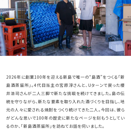
2026年に創業
100
年を迎える新島で唯一の
“
島酒
”
をつくる「新
島酒蒸留所」。
4
代目当主の宮原淳さんと、
U
ターンで戻った櫻
井浩司さんが二人三脚で新たな挑戦を続けてきました。島の伝
統を守りながら、新たな要素を取り入れた酒づくりを目指し、地
元の人々に愛される焼酎をつくり続けてきた二人。今回は、彼ら
がどんな思いで
100
年の歴史に新たなページを刻もうとしてい
るのか、「新島酒蒸留所」を訪ねてお話を伺いました。