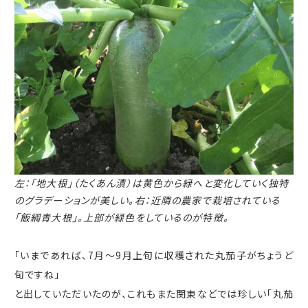
左：「地大根」（たくあん漬）は黄色から緑へと変化していく独特
のグラデーションが美しい。
右：近隣の農家で栽培されている
「飯綱青大根」。上部が緑色をしているのが特徴。
「いまであれば、
7
月～
9
月上旬に収穫された丸茄子がちょうど
旬ですね」
と出していただいたのが、これもまた関東などでは珍しい「丸茄