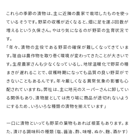
これらの季節の漬物は、主に近隣の農家で栽培したものを使っ
ているそうです。野菜の収穫が近くなると、畑に足を運ぶ回数が
増えるという久保さん。やはり気になるのが野菜の生育状況で
す。
「年々、漬物の主役である野菜の確保が難しくなってきていま
す。理由は農作物を取り巻く環境が変わってきたことが大きいで
す。生産農家さんも少なくなっているし、地球温暖化で野菜の種
まきが遅れることで、収穫時期になっても品質の良い野菜がで
きないこともあるんです。年々厳しくなる異常気象の影響も心
配されていますね。弊社は、主に地元のスーパーさんに卸してい
る関係もあり、漬物屋としては売り場に商品が途切れないよう
にするため、いろいろな種類の漬物を揃えています」
一口に漬物といっても野菜の葉物もあれば根茎もあります。ま
た、漬ける調味料の種類（塩、醤油、酢、味噌、ぬか、麹、酒かす）