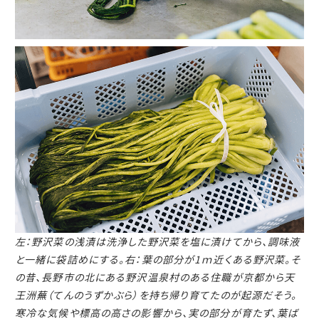
左：野沢菜の浅漬は洗浄した野沢菜を塩に漬けてから、調味液
と一緒に袋詰めにする。
右：葉の部分が1ｍ近くある野沢菜。
そ
の昔、長野市の北にある野沢温泉村のある住職が京都から
天
王洲蕪（てんのうずかぶら）を持ち帰り育てたのが起源だそう。
寒冷な気候や標高の高さの影響から、実の部分が育たず、葉ば