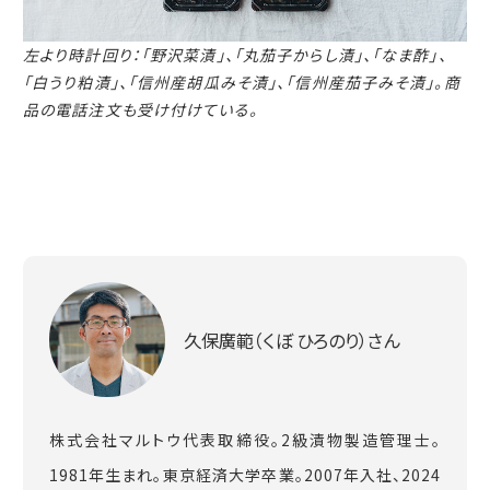
左より時計回り：「野沢菜漬」、「丸茄子からし漬」、「なま酢」、
「白うり粕漬」、「信州産胡瓜みそ漬」、
「信州産茄子みそ漬」。商
品の電話注文も受け付けている。
久保廣範（くぼ ひろのり）さん
株式会社マルトウ代表取締役。2級漬物製造管理士。
1981年生まれ。東京経済大学卒業。2007年入社、2024