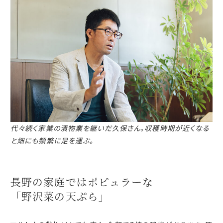
代々続く家業の漬物業を継いだ久保さん。収穫時期が近くなる
と畑にも頻繁に足を運ぶ。
長野の家庭ではポピュラーな
「野沢菜の天ぷら」