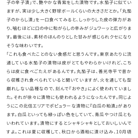
子の辛子漬」で、艶やかな青紫をした漬物です。水茄子に似てい
ますが、実は少し大きく野球ボールくらいの大きさだとか。「丸茄
子のからし漬」を一口食べてみると、しっかりした皮の弾力があ
り、噛むほどに口の中に和がらしの辛みがジュワーッと広がりま
す。最後には、素材のほんのりとした甘みが感じられクセになり
そうな味わいです。
「これも食べたことのない食感だと思うんです。東京あたりに流
通している水茄子の漬物は皮がとてもやわらかいけれど、こち
らは皮に食べごたえがあるんです。丸茄子は、善光寺平で昔か
ら収穫され食べられていると聞いていますが、火を通しても型
崩れしない品種なので、刻んで『おやき』によく使われていまし
た。それが徐々に漬物にも使われるようになったんです。同じよ
うにこの北信エリアでポピュラーな漬物に『白瓜の粕漬』があり
ます。白瓜といっても緑っぽい色をしていて、青瓜やつけ瓜とも
いわれています。漬物にするとシャキシャキとしておいしいんで
すよ。これは夏に収穫して、秋口から酒粕に漬け込み、
10
月頃