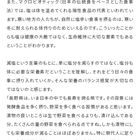
また、マクロビオティック（日本の伝統食をベースとした食事
法）では、塩は体を温めてくれる陽性食品の代表といわれてい
ます。寒い地方の人たちが、自然に塩辛い食事を摂るのは、寒い
冬に耐えられる体作りのためといえるのです。こういったことか
らも塩は健康の大敵ではなく、生命維持に大切な要素でもある
ということがわかります。
減塩という言葉のもとに、単に塩分を減らすのではなく、塩分も
体に必要な栄養素だということを理解し、それをどう日々の食
事に摂り入れていくか。そんな栄養のバランス感覚が大切なの
ではないかと感じます。
「長野県は、いま日本の中でも長寿を誇る県です。その背景には
発酵食品を多く摂り、野菜を多く食べる習慣があると思います。
漬物の良いところは生で野菜を食べるよりも、漬け込んである
分、たくさんの量の野菜を食べられる点ですね。しかも漬物にし
ても栄養成分が減ることはほぼありません。特に現代人に足り