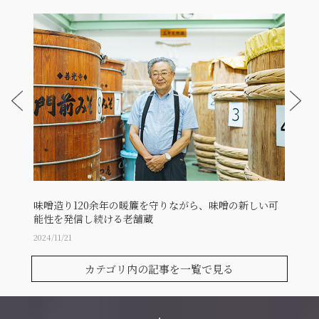
味噌造り120余年の暖簾を守りながら、味噌の新しい可
日本
能性を発信し続ける老舗蔵
発信
2024/11/21
2024/11
カテゴリ内の記事を一覧で見る