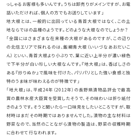
っしゃるお客様も多いんです。うちは卸売りがメインですが、お電
話いただければ、個人の方でもお送りしています」
地大根とは、一般的に出回っている青首大根ではなく、この土
地ならではの品種のようです。どのような大根なのでしょうか？
「全国にはさまざまな在来種の大根があるのですが、この辺り
の北信エリアで採れるのは、飯綱青大根（いいづなあおだいこ
ん）といい、青首大根より小ぶりで、葉に近い上半分が濃い緑色
で下半分が白い珍しい大根なんです。『地大根』は、香ばしさの
ある『炒りぬか』で風味を付けた、パリパリとした強い食感と独
特のうま味が味わえるのが特徴です」
「地大根」は、平成
24
年（
2012
年）の長野県漬物品評会で最高
賞の農林水産大臣賞を受賞したそうで、その味わいは折り紙付
きのようです。そうと聞いたら一口味見をしたいところですが、取
材時はまだその時期ではありませんでした。漬物の主な材料は
野菜なので、当然のことながら漬物の製造は、野菜の収穫時期
に合わせて行なわれます。