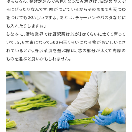
はもちろん、発酵が進んで茶色くなった古漬けは、油炒めや天ぷ
らにぴったりなんです。味がついているからそのままでも天つゆ
をつけてもおいしいですよ。あとは、チャーハンやパスタなどに
も入れたりしますね」
ちなみに、漬物業界では野沢菜は芯が
1
㎝くらいに太くて育って
いて、
5
，
6
本束になって500円玉くらいになる物がおいしいとさ
れているとか。野沢菜漬を選ぶ際は、芯の部分が太くて肉厚の
ものを選ぶと良いかもしれません。