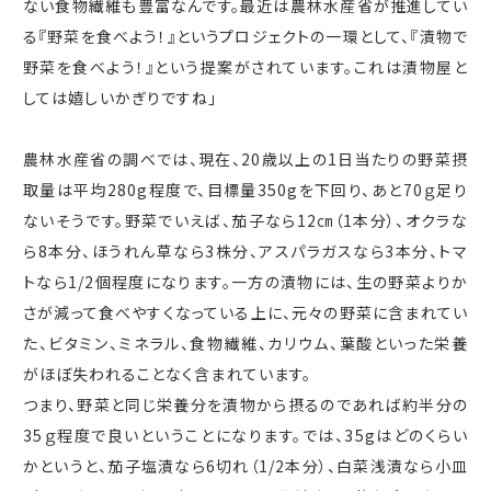
ない食物繊維も豊富なんです。最近は農林水産省が推進してい
る『野菜を食べよう！』というプロジェクトの一環として、『漬物で
野菜を食べよう！』という提案がされています。これは漬物屋と
しては嬉しいかぎりですね」
農林水産省の調べでは、現在、
20
歳以上の
1
日当たりの野菜摂
取量は平均
280g
程度で、目標量
350g
を下回り、あと
70
ｇ足り
ないそうです。野菜でいえば、茄子なら
12
㎝（
1
本分）、オクラな
ら
8
本分、ほうれん草なら
3
株分、アスパラガスなら
3
本分、トマ
トなら
1/2
個程度になります。一方の漬物には、生の野菜よりか
さが減って食べやすくなっている上に、元々の野菜に含まれてい
た、ビタミン、ミネラル、食物繊維、カリウム、葉酸といった栄養
がほぼ失われることなく含まれています。
つまり、野菜と同じ栄養分を漬物から摂るのであれば約半分の
35
ｇ程度で良いということになります。では、
35g
はどのくらい
かというと、茄子塩漬なら
6
切れ（
1/2
本分）、白菜浅漬なら小皿