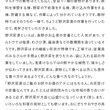
マルトウの敷地はとても広く、全部で
7
棟の建物があります。原
料を保管する棟、野菜の下処理をする棟、漬け込み作業をする
棟、貯蔵する棟など、作業によって分かれているそうです。取材
時ではそのうちの一棟で、ちょうど野沢菜漬の作業を行っていた
ので、見学させていただきました。
野沢菜漬といえば、長野のお土産の定番として人気があり、マ
ルトウでは塩漬、わさび漬、醤油漬などの数種類を造っているそ
うです。野沢菜はその細長い形状が特徴です。工場では、従業員
のみなさんが手際よく野沢菜を折りたたみ、袋に入れる前の作
業をしていました。浅漬けならではの鮮やかな緑色で、瑞々しさ
が伝わってきます。野沢菜漬は、漬物として食べる以外にも意外
な食べ方があるようです。どんな食べ方なのでしょうか。
「野沢菜漬はご飯のお供やお酒のアテにはもちろん、お茶受け
の定番なんですよ。たとえば消防団みたいな地域の寄り合いが
あると必ず、野沢菜が大皿に山盛りになっています
(
笑
)
。また、
いろいろな料理の具材としても使います。おにぎりやおやきの具