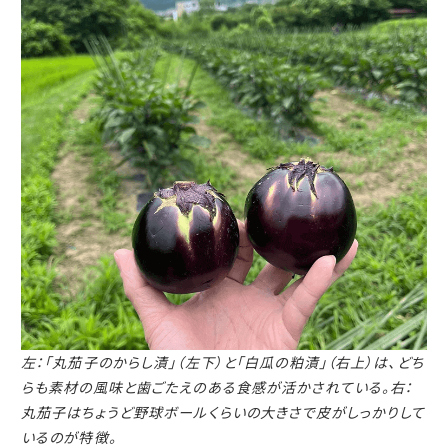
左：「丸茄子のからし漬」（左下）と「白瓜の粕漬」（右上）は、
どち
らも素材の風味と歯ごたえのある食感が活かされている。
右：
丸茄子はちょうど野球ボールくらいの大きさで皮がしっかりして
いるのが特徴。