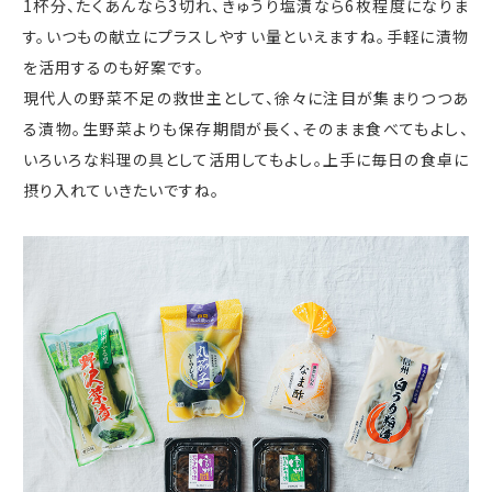
1
杯分、たくあんなら
3
切れ、きゅうり塩漬なら
6
枚程度になりま
す。いつもの献立にプラスしやすい量といえますね。手軽に漬物
を活用するのも好案です。
現代人の野菜不足の救世主として、徐々に注目が集まりつつあ
る漬物。生野菜よりも保存期間が長く、そのまま食べてもよし、
いろいろな料理の具として活用してもよし。上手に毎日の食卓に
摂り入れていきたいですね。