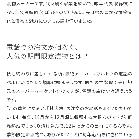
漬物メーカーです。代々続く家業を継いで、昨年代表取締役に
なった久保廣範（くぼ ひろのり）さんに、長野県の豊かな漬物文
化と漬物の魅力についてお話を伺いました。
電話での注文が相次ぐ、
人気の期間限定漬物とは？
秋も終わりに差しかかる頃、漬物メーカー、マルトウの電話の
ベルはいつもより頻繁に鳴るそうです。同社の主な取引先は地
元のスーパーマーケットなのですが、電話の主は少々違うよう
です。
「この季節になると、『地大根』の注文のお電話をよくいただいて
います。毎年、
10
月から
12
月頃に収穫する大根なのですが、低
温熟成でじっくり漬け込んで、12月頃からの出荷になるんです。
季節限定の漬物で、ありがたいことに毎年心待ちにされていら