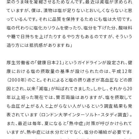
菜のうま味を凝縮させるためなんです。最近は減塩が求められ
ていますが、僕は、漬物は塩が足りないとおいしくならないと思
っているんです。それに品質を保持するためにも塩は大切です。
塩の代わりに塩化カリウムを使ったり、塩分を下げた分、酸味料
や糖で日持ちを上げたりするやり方もあるのですが、そういう
造り方には抵抗感がありますね」
厚生労働省の「健康日本
21
」というガイドラインが設定され、健
康における塩の摂取量の基準が設けられたのは、平成
12
年
（
2000
年）のこと。それによると塩の摂り過ぎが高血圧などの原
因とされ、以来「減塩」が叫ばれてきました。しかし、それから
20
年以上経った現在では、賛否両論はありますが、塩を摂取して
も血圧が上がる人と上がらない人がいるという調査結果も発
表されています（ロンドン大学インターソルト・スタディ調査）。
また、最近は毎年、夏になると「熱中症」対策が呼びかけられて
いますが、熱中症には水分だけでなく、塩分の補給が必要です。