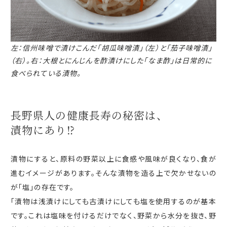
左：信州味噌で漬けこんだ「胡瓜味噌漬」（左）と「茄子味噌漬」
（右）。
右：大根とにんじんを酢漬けにした「なま酢」は日常的に
食べられている漬物。
長野県人の健康長寿の
秘密は、
漬物にあり⁉
漬物にすると、原料の野菜以上に食感や風味が良くなり、食が
進むイメージがあります。そんな漬物を造る上で欠かせないの
が「塩」の存在です。
「漬物は浅漬けにしても古漬けにしても塩を使用するのが基本
です。これは塩味を付けるだけでなく、野菜から水分を抜き、野