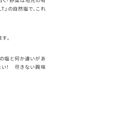
曰く「野菜は地元の有
LT
』の自然塩で、これ
す。
通の塩と何か違いがあ
たい！ 尽きない興味