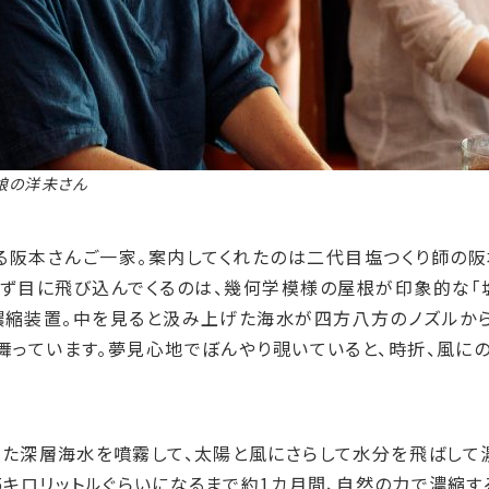
娘の洋未さん
る阪本さんご一家。案内してくれたのは二代目塩つくり師の阪
まず目に飛び込んでくるのは、幾何学模様の屋根が印象的な「
縮装置。中を見ると汲み上げた海水が四方八方のノズルか
舞っています。夢見心地でぼんやり覗いていると、時折、風に
げた深層海水を噴霧して、太陽と風にさらして水分を飛ばして濃
5キロリットルぐらいになるまで約1カ月間、自然の力で濃縮す