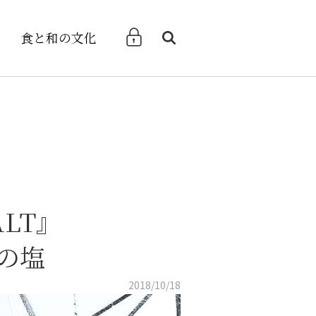
食と和の文化
検索
ALT』
の塩
2018/10/18