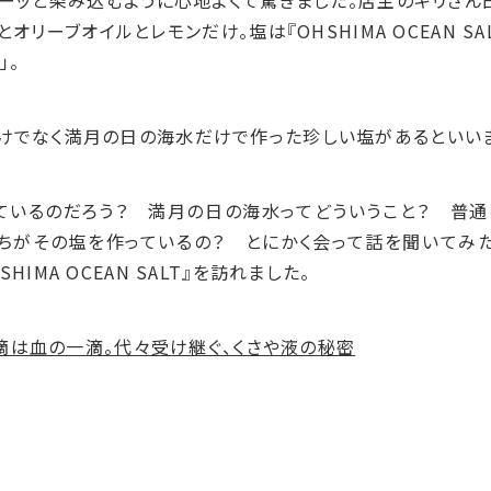
スーッと染み込むように心地よくて驚きました。店主のキリさん
とオリーブオイルとレモンだけ。塩は『
OHSHIMA OCEAN SA
」。
けでなく満月の日の海水だけで作った珍しい塩があるといいま
ているのだろう？ 満月の日の海水ってどういうこと？ 普
ちがその塩を作っているの？ とにかく会って話を聞いてみ
HIMA OCEAN SALT』を訪れました。
の一滴は血の一滴。代々受け継ぐ、くさや液の秘密