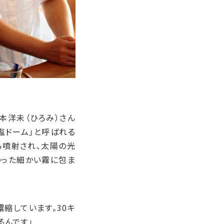
本洋未（ひろみ）さん
塩ドーム」と呼ばれる
ら噴射され、太陽の光
のった細かい霧に包ま
縮しています。30キ
るんです」