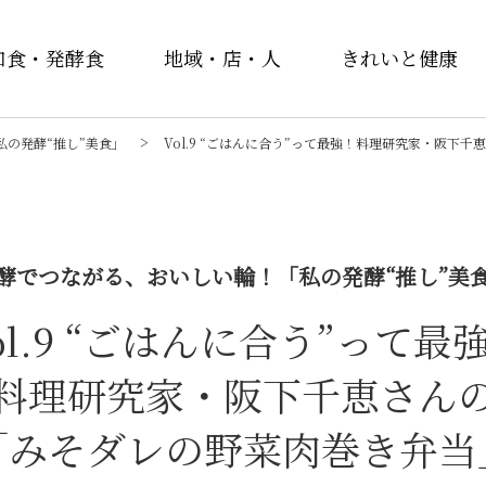
和食・発酵食
地域・店・人
きれいと健康
の発酵“推し”美食」
Vol.9 “ごはんに合う”って
最強！
料理研究家・阪下千恵
酵でつながる、おいしい輪！「私の発酵“推し”美
ol.9 “ごはんに合う”って
最
料理研究家・阪下千恵さん
「みそダレの野菜肉巻き弁当