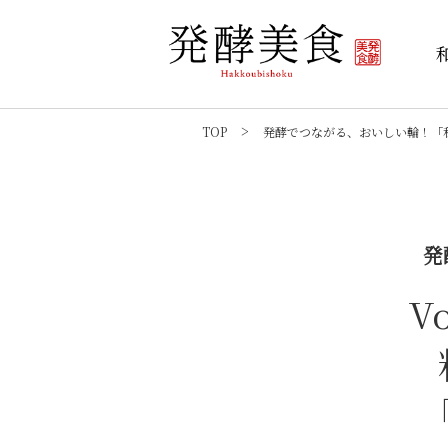
TOP
発酵でつながる、おいしい輪！「私
発
V