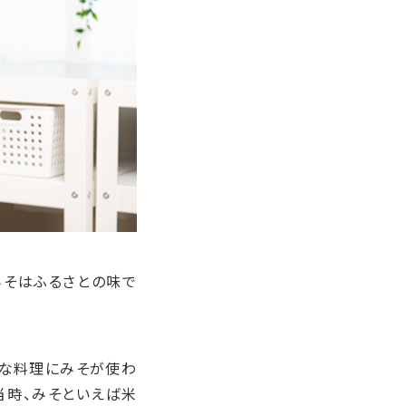
みそはふるさとの味で
んな料理にみそが使わ
当時、みそといえば米