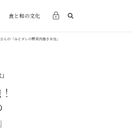
食と和の文化
検索
さんの「みそダレの野菜肉巻き弁当」
食」
強！
の
」