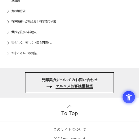
豆知識
食の知恵袋
管理栄養士が教える！糀甘酒の秘密
世界を旅する料理人
私らしく、美しく（医食同源）。
お米とキレイの関係。
発酵美食についてのお問い合わせ
マルコメお客様相談室
To Top
このサイトについて
© 2012 marukome co.,ltd.