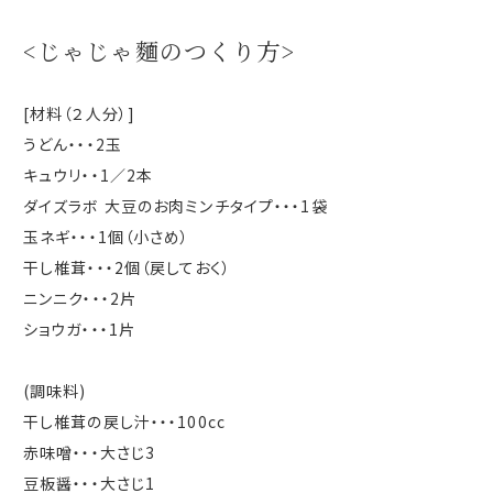
<じゃじゃ麵のつくり方>
[材料（２人分）]
うどん・・・2玉
キュウリ・・1／2本
ダイズラボ 大豆のお肉ミンチタイプ・・・1袋
玉ネギ・・・1個（小さめ）
干し椎茸・・・2個（戻しておく）
ニンニク・・・2片
ショウガ・・・1片
(調味料)
干し椎茸の戻し汁・・・100cc
赤味噌・・・大さじ3
豆板醤・・・大さじ1