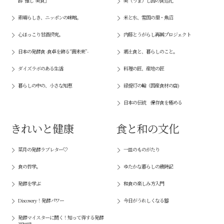
酵“推し”美食」
美（うま）し国の食巡礼
素晴らしき、ニッポンの味噌。
米と水、雪国の里・魚沼
心ほっこり甘酒探究。
内藤とうがらし再興プロジェクト
日本の発酵食 -食卓を飾る“菌未来”-
郷土食と、暮らしのこと。
ダイズラボのある生活
料理の匠、産地の匠
暮らしの中の、小さな知恵
緑提灯の輪（国産食材の店)
日本の伝統 保存食を極める
きれいと健康
食と和の文化
菜月の発酵ラブレター♡
一皿のものがたり
食の哲学。
ゆたかな暮らしの歳時記
発酵を学ぶ
和食の楽しみ方入門
Discovery！発酵パワー
今日がうれしくなる器
発酵マイスターに聞く！知って得する発酵