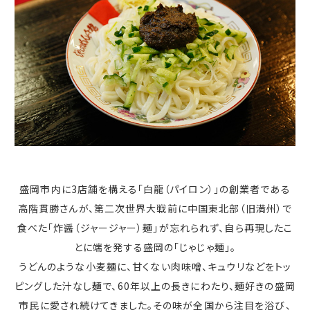
盛岡市内に3店舗を構える「白龍（パイロン）」の創業者である
高階貫勝さんが、第二次世界大戦前に中国東北部（旧満州）で
食べた「炸醤（ジャージャー）麺」が忘れられず、自ら再現したこ
とに端を発する盛岡の「じゃじゃ麺」。
うどんのような小麦麺に、甘くない肉味噌、キュウリなどをトッ
ピングした汁なし麺で、60年以上の長きにわたり、麺好きの盛岡
市民に愛され続けてきました。その味が全国から注目を浴び、