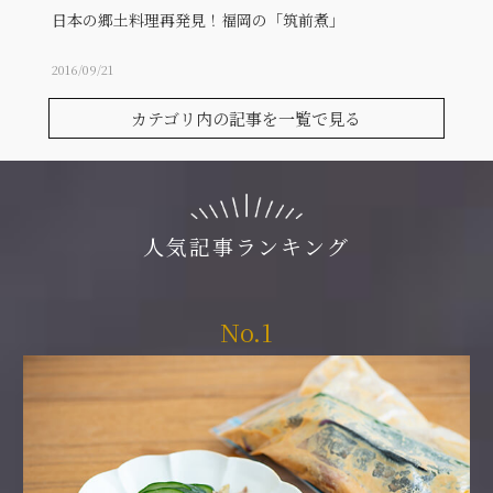
日本の郷土料理再発見！福岡の「筑前煮」
料理
2016/09/21
2015/12
カテゴリ内の記事を一覧で見る
人気記事ランキング
No.1