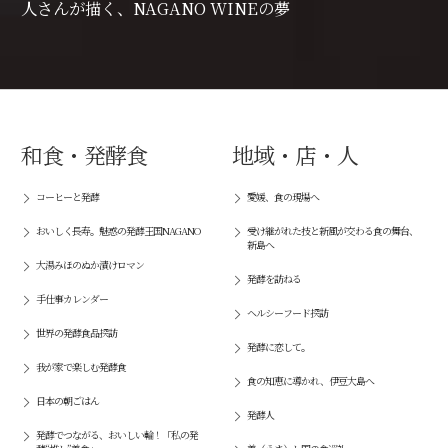
人さんが描く、NAGANO WINEの夢
和食・発酵食
地域・店・人
コーヒーと発酵
愛媛、食の現場へ
おいしく長寿。魅惑の発酵王国NAGANO
受け継がれた技と新風が交わる食の舞台、
新島へ
大湯みほのぬか漬けロマン
発酵を訪ねる
手仕事カレンダー
ヘルシーフード探訪
世界の発酵食品探訪
発酵に恋して。
我が家で楽しむ発酵食
食の知恵に導かれ、伊豆大島へ
日本の朝ごはん
発酵人
発酵でつながる、おいしい輪！「私の発