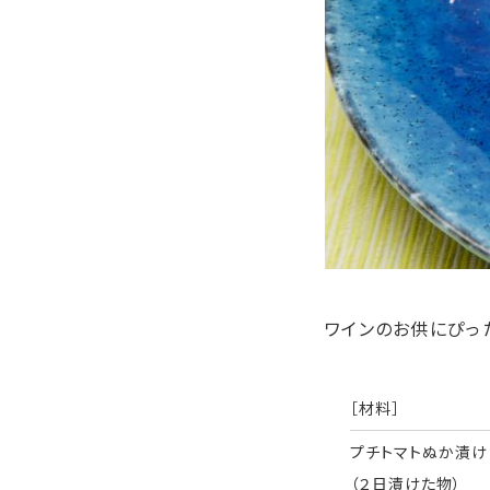
ワインのお供にぴっ
［材料］
プチトマトぬか漬け
（２日漬けた物）