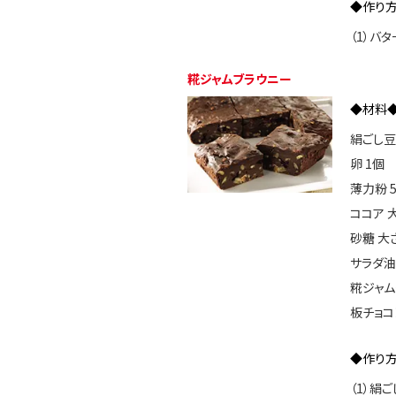
◆作り
（1）バ
糀ジャムブラウニー
◆材料
絹ごし豆腐
卵 1個
薄力粉 5
ココア 
砂糖 大
サラダ油
糀ジャム
板チョコ
◆作り
（1）絹