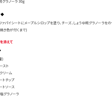
糀グラノーラ 30g
方◆
ッツァパイシートにメープルシロップを塗り、チーズ、しょうゆ糀グラノーラをの
焼き色が付くまで)
を添えて
◆
量)
ースト
クリーム
ートチップ
ートソース
塩グラノーラ