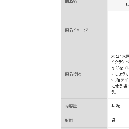
商品名
し
商品イメージ
大豆・大
イクラン
などをブ
商品特徴
にしょう
く、和テ
に使う場
う。
150g
内容量
袋
形態