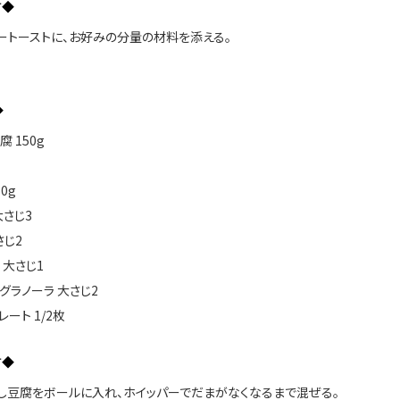
方◆
タートーストに、お好みの分量の材料を添える。
◆
 150g
0g
大さじ3
さじ2
 大さじ1
グラノーラ 大さじ2
レート 1/2枚
方◆
ごし豆腐をボールに入れ、ホイッパーでだまがなくなるまで混ぜる。