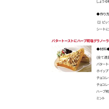
しょうゆ
◆作り
（1）ピ
シートに
バタートーストにハーブ糀塩グラノーラ
◆材料
(全て適
バタート
ホイップ
チョコレ
チョコレ
ハーブ糀
ミント