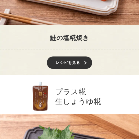
鮭の塩糀焼き
レシピを見る
プラス糀
生しょうゆ糀