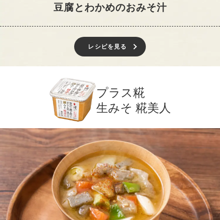
豆腐とわかめのおみそ汁
レシピを見る
プラス糀
生みそ 糀美人