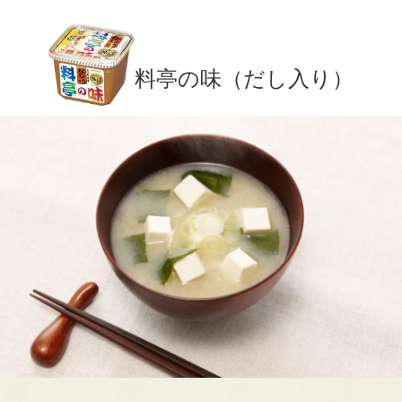
料亭の味（だし入り）