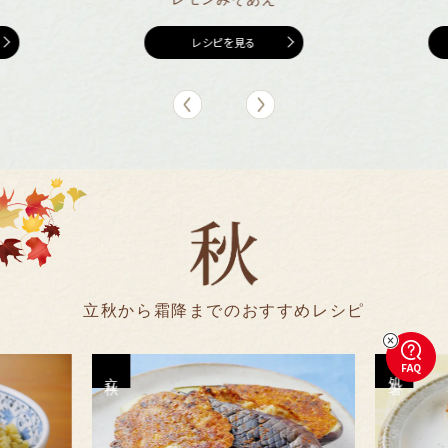
レシピを見る
春分（しゅんぶん）草木が徐々に芽吹き、本格的に春らしくなってくる頃です。自
穀雨（こくう）穀物に実りをもたらす雨が降り注ぎはじめる頃で、種まきなどを始
清明（せいめい）春の清らかで明るい日差しの中で、草木や生物が、生き生きと
立夏（りっか）夏の気配が立ち始めるという意味で、次第に初夏の陽気となって
小暑（しょうしょ）梅雨明けが近くなり、夏の訪れを感じ、本格的な夏に向かって
立秋（りっしゅう）夏の暑さも全盛期を迎え、秋に向け季節が移り変わり始める
然をたたえ、生物をいつくしむ日
立冬（りっとう）冬の気配が立ち始める頃
小雪（しょうせつ）徐々に寒くなり、雪が降りはじめる頃
大雪（たいせつ）本格的に冬が到来する頃
小寒(しょうかん)本格的な寒さの訪れ
大寒(だいかん)本格的な寒さの訪れ
立春（りっしゅん）旧暦での一年のはじまり、春の始まり
雨水（うすい）雪は雨へと変わり、寒さも一瞬ゆるむ頃
啓蟄（けいちつ）寒さが緩んで春の陽気になり、土の中から虫たちが動き出す頃
小満（しょうまん）万物が次第に成長し、天地に満ち始める頃という意味
芒種（ぼうしゅ）稲や麦など穂の出る植物の種を蒔く頃という意味
寒露（かんろ）夜が徐々に長くなり、露が冷たく感じられる頃
霜降（そうこう）朝晩の冷え込みがさらに増し、霜が降りはじめる頃
処暑（しょしょ）厳しい残暑も落ち着き、朝夕は涼しい風が吹き始める頃です。
めるのによい時期
冬至（とうじ）昼が一番短く、太陽の力が弱まった日とされる。この日を境に再び
夏至 （げし）一年でもっとも日が長く、夜が短くなる頃で、本格的な夏の始まりを
動き始める頃​
くる頃
いく頃です。
頃です。
立秋から霜降までのおすすめレシピ
白露（はくろ）​秋が深まり、草花に朝露がつきはじめる頃
秋分（しゅうぶん）立秋と立冬の間で、暑さも終わりを迎える時期
大暑（たいしょ）快晴が続き気温が上がり続け、暑さが最も厳しくなる頃です。
力が戻ってくるという意味もある。
意味
菜の花の辛子みそおひたし
たっぷりねぎのみそマリネ
えびと小松菜のにんにくみそ炒め
白菜の梅みそあえ
かぶのつぶみそ漬け​
ニラと厚揚げのみそ卵とじ
ほうれん草と長ねぎのみそチーズ焼き
大根とツナのしそみそ炒め
にんじんと絹さやの白あえ
わかめと豆苗のつぶみそサラダ
ちくわともやしのピリ辛にんにくみそ炒め
エリンギとにんじんのしょうがみそあえ
さつまいもとハムのみそポテトサラダ
とうもろこし、ニラ、豆腐のおやき
新玉ねぎとツナのサラダ ごまみそドレッシン
セロリとじゃこのみそ炒め
たたきごぼうのレモンみそあえ
ささみとピーマンの梅みそあえ
なすのしょうがみそチーズグリル
長芋と青のりのつぶみそあえ
れんこんチップスつぶみそがけ
ゴーヤーのみそマヨ卵炒め
FAQ
かぼちゃのみそそぼろ煮
ミニトマトの冷やしみそおひたし
立秋
処暑
水にも溶けやすいだし入りのつぶみそだから、通常のだし汁のように
顆粒状のつぶみそだから、混ぜやすく、全体に味をなじませられます。
水気がないつぶみそだから、炒め物もしゃきっと仕上がります。えび
顆粒で溶けやすいつぶみそだから、あえものにもなじみやすく、少量ず
顆粒状のつぶみそだから、まんべんなく味が全体にいきわたります。か
顆粒状のつぶみそだから、加えやすくさっと溶けます。だし入りなので、
顆粒状のつぶみそだから、調理の際にさっと加えて簡単に味を決めら
顆粒状のつぶみそだから、さっと加えられ、炒め物にもなじみやすいで
糀甘酒にもさっと溶けやすいつぶみそだから、あえ衣全体にむらなく
顆粒状のつぶみそだから、サラダにそのままかけても、食感がアクセン
顆粒状のつぶみそだから、手早く仕上げたい炒め物も、水っぽくならず
水分が少ない粉末状のつぶみそだから、あえものと混ぜやすく、使いや
さっと少量ずつ加えやすいつぶみそだから味の調整も楽にできます。さ
だし入りのつぶみそだから、生地全体に味の奥行きが生まれます。とう
グ
顆粒状のつぶみそだから、さっと加えられてなじみやすく、炒め物も水
さっと加えられるつぶみそだから、あえ物の調味も簡単にできます。ご
量の調整がしやすいつぶみそだから、味をととのえるのもさっとできま
調理の際に加えやすいつぶみそだから、他の材料とも簡単に混ぜ合わ
味が凝縮されているつぶみそだから、淡白な野菜とあえても味がぼけ
つぶみそだから、水っぽくなく、揚げ物の食感をそこないません。れんこ
顆粒状のつぶみそだから、炒めものもベタッとせずに仕上がります。ゴ
顆粒状のつぶみそだから、ムラなく味が全体にいきわたります。かぼち
浸す前に冷ます手間もかかりません。 菜の花など、春先の青くほんの
だし入りのつぶみそだから、おひたしも簡単に味が決まります。トマト
長ねぎは血行をよくし、体を温めてくれる食材。冬の長ねぎは、甘みも
は、温経(おんけい)といって、体を温めて気血の巡りをよくする食材と
つ加えられるので味の調整も好みに合わせて簡単にできます。白菜
ぶは、春の七草のひとつでもあり、体を温め消化を助ける食材。年末年
味付けも簡単。ニラは、体をじっくりと温めてくれる食材で滋養強壮に
れるので便利です。ほうれん草は、血を補い、体を潤してくれる作用が
す。大根は消化を促進し、気の巡りを落ち着かせ、イライラや不安感に
味がつきます。にんじんは、血液を作る食材と言われています。体が動
トとなって美味しいです。わかめは、熱を冷まし、体内の水分代謝をう
に仕上がります。もやしは熱を冷まし、体内の水分代謝をうながしてく
すいです。 エリンギとにんじんは、乾燥から体を守ってくれます。しょう
つまいもは、寒さと乾燥で動きの悪くなる大腸の巡りを助けてくれま
もろこしは胃腸の調子をととのえてくれるので、消化力向上につなが
っぽくなりません。セロリは気分を落ち着かせ、気の巡りをよくすると
ぼうはデトックス、そして腸の動きをよくする通便のはたらきがある食
す。梅干しは、汗で失いやすい体液と塩分を補うことができ、夏の養生
せることができます。なすは熱を冷まし、体内の水分代謝をうながして
にくいです。長芋は、夏で疲れた体にエネルギー補給をしてくれます。
んは、乾燥から体を守ります。油も保湿にはよいです。
ーヤーは、体内にこもった熱を冷ましてくれます。
顆粒状のつぶみそだから、溶けやすく、ドレッシングも作りやすいです。
ゃは薬膳でも温性の食材で、体を温めるとされています。
りと苦味のある食材は、冬にたまった体内の老廃物を流すとされてい
は、熱を冷まし、体を内側から潤してくれる食材です。
強く、やわらかいのが特徴です。
されています。
は、便通をよくし、利尿作用で水の巡りをよくする野菜とされています。
始で、疲れた胃腸を休めるのにもピッタリです。
もよいとされています。
あると言われています。
よいとされています。
き始める春先には、取り入れたい食材です。
ながし、余分な湿気を排出してくれます。
れます。
がは、温めてくれるので冷えはじめる季節におすすめです。
す。
ります。
されています。
材です。
に適した食材です。
くれる食材です。
新玉ねぎは、気の巡りや、血の巡りによいとされています。
※参考：食養生の知恵 薬膳食典 食物性味表 第二版
※参考：食養生の知恵 薬膳食典 食物性味表 第二版
※参考：食養生の知恵 薬膳食典 食物性味表 第二版
ます。