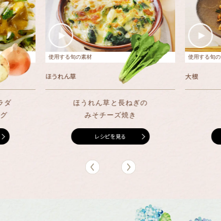
使用する旬の素材
使用する旬の
ほうれん草
大根
ラダ
ほうれん草と長ねぎの
ング
みそチーズ焼き
レシピを見る