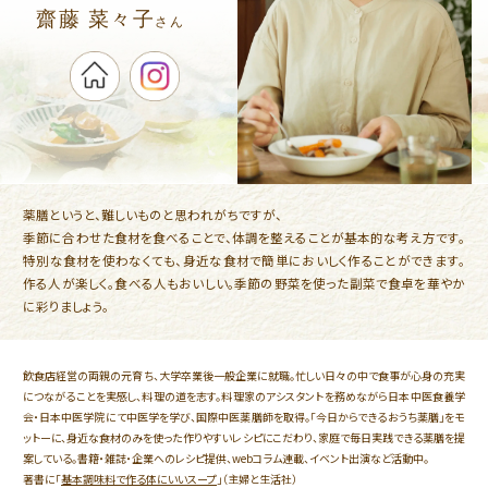
齋藤 菜々子
さん
薬膳というと、難しいものと思われがちですが、
​季節に合わせた食材を食べることで、体調を整えることが基本的な考え方です。​
特別な食材を使わなくても、身近な食材で簡単においしく作ることができます。
作る人が楽しく。食べる人もおいしい。
季節の野菜を使った副菜で食卓を華やか
に彩りましょう。
飲食店経営の両親の元育ち、大学卒業後一般企業に就職。忙しい日々の中で食事が心身の充実
につながることを実感し、料理の道を志す。料理家のアシスタントを務めながら日本中医食養学
会・日本中医学院にて中医学を学び、国際中医薬膳師を取得。「今日からできるおうち薬膳」をモ
ットーに、身近な食材のみを使った作りやすいレシピにこだわり、家庭で毎日実践できる薬膳を提
案している。書籍・雑誌・企業へのレシピ提供、webコラム連載、イベント出演など活動中。
著書に「
基本調味料で作る体にいいスープ
」（主婦と生活社）