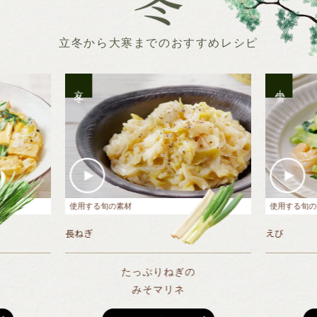
立冬から大寒までのおすすめレシピ
立冬
小雪
使用する旬の素材
使用する旬の
長ねぎ
えび
たっぷりねぎの
みそマリネ