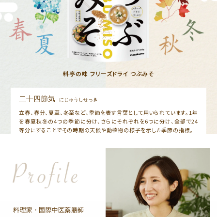
料亭の味 フリーズドライ つぶみそ
二十四節気
にじゅうしせっき
立春、春分、夏至、冬至など、季節を表す言葉として用いられています。1年
を春夏秋冬の4つの季節に分け、さらにそれぞれを6つに分け、全部で24
等分にすることでその時期の天候や動植物の様子を示した季節の指標。
料理家・国際中医薬膳師