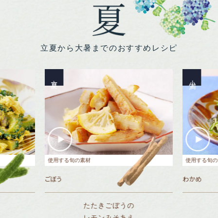
立夏から大暑までのおすすめレシピ
立夏
小満
使用する旬の素材
使用する旬の
ごぼう
わかめ
たたきごぼうの
レモンみそあえ