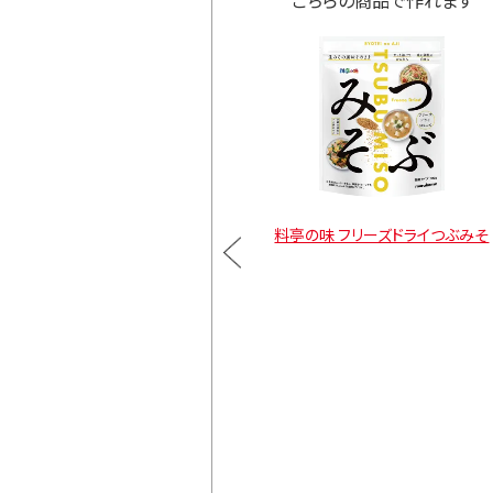
リーズドライ 備蓄用顆粒み
料亭の味 フリーズドライつぶみそ
そ
通常価格
ト
¥2,106
カートに入れる
インドウで開きます。