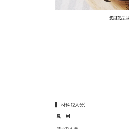
使用商品は
材料（2人分）
具材
ほうれん草