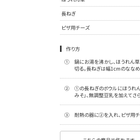
長ねぎ
ピザ用チーズ
作り方
①
鍋にお湯を沸かし、ほうれん草
切る。長ねぎは幅1cmのななめ
②
①の長ねぎのボウルにほうれん
みそ」、無調整豆乳を加えてさ
③
耐熱の器に②を入れ、ピザ用チー
こちらの商品で作れます