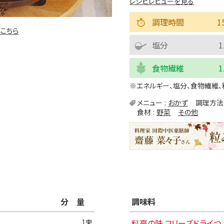
レシピレビューを見る
調理時間
1
こちら
塩分
1
食物繊維
1
※エネルギー、塩分、食物繊維、
メニュー
おかず
調理方法
食材
野菜
その他
分量
調味料
1束
料亭の味 フリーズドライつ