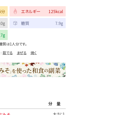
5分
エネルギー
125kcal
.0g
糖質
7.9g
.7g
糖質は1人分です。
茹でる
まぜる
焼く
分量
ぶみそ
大さじ1