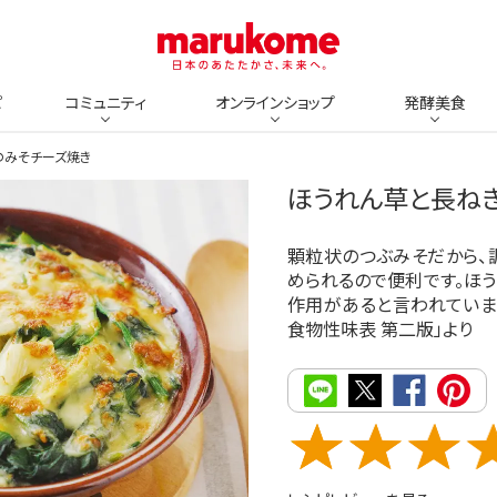
ピ
コミュニティ
オンラインショップ
発酵美食
のみそチーズ焼き
ほうれん草と長ね
顆粒状のつぶみそだから、
められるので便利です。ほう
作用があると言われていま
食物性味表 第二版」より