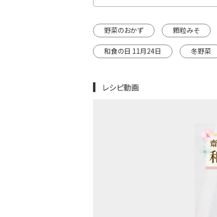
野菜のおかず
顆粒みそ
和食の日 11月24日
冬野菜
レシピ動画