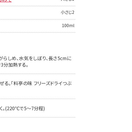
小さじ2
100ml
らしめ、水気をしぼり、長さ5cmに
3分加熱する。
る。「料亭の味 フリーズドライつぶ
(220℃で5〜7分程)