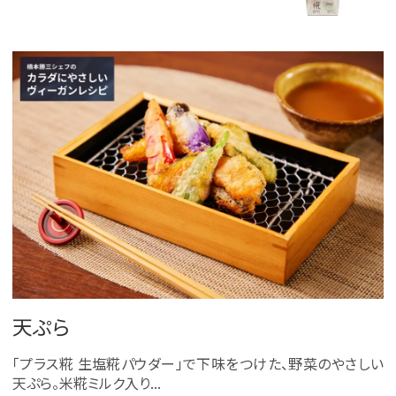
天ぷら
「プラス糀 生塩糀パウダー」で下味をつけた、野菜のやさしい
天ぷら。米糀ミルク入り...