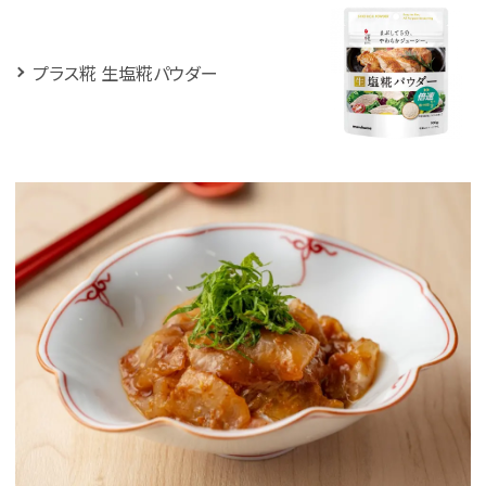
プラス糀 生塩糀パウダー