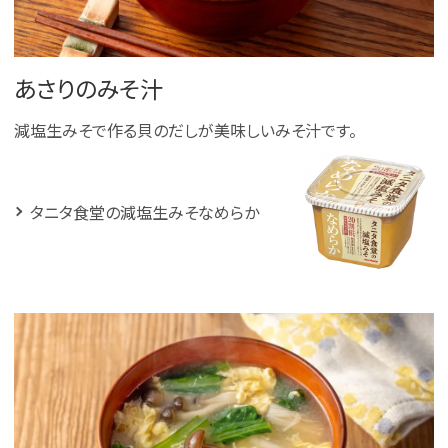
あさりのみそ汁
減塩生みそで作る貝のだしが美味しいみそ汁です。
タニタ食堂の減塩生みそなめらか