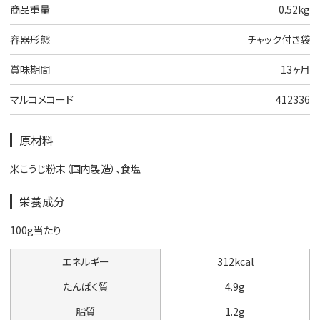
商品重量
0.52kg
容器形態
チャック付き袋
賞味期間
13ヶ月
マルコメコード
412336
原材料
米こうじ粉末（国内製造）、食塩
栄養成分
100g当たり
エネルギー
312kcal
たんぱく質
4.9g
脂質
1.2g