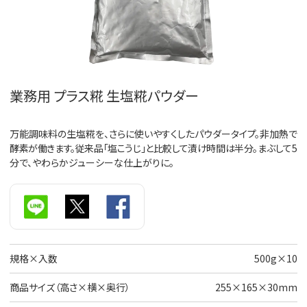
業務用 プラス糀 生塩糀パウダー
万能調味料の生塩糀を、さらに使いやすくしたパウダータイプ。非加熱で
酵素が働きます。従来品「塩こうじ」と比較して漬け時間は半分。
まぶして5
分で、やわらかジューシーな仕上がりに。
規格×入数
500g×10
商品サイズ（高さ×横×奥行）
255×165×30mm