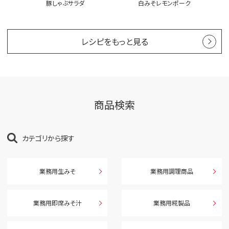
ツァ
豚しゃぶサラダ
白みそレモンポーク
レシピをもっと見る
商品検索
カテゴリから探す
業務用生みそ
業務用調理商品
業務用即席みそ汁
業務用糀製品