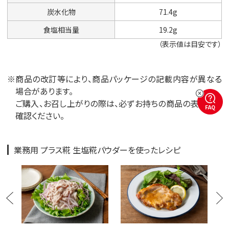
炭水化物
71.4g
食塩相当量
19.2g
（表示値は目安です）
※商品の改訂等により、商品パッケージの記載内容が異なる
場合があります。
ご購入、お召し上がりの際は、必ずお持ちの商品の表示をご
FAQ
確認ください。
業務用 プラス糀 生塩糀パウダーを使ったレシピ