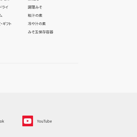
ドライ
調理みそ
ム
粕汁の素
・ギフト
冷や汁の素
みそ玉保存容器
ok
YouTube