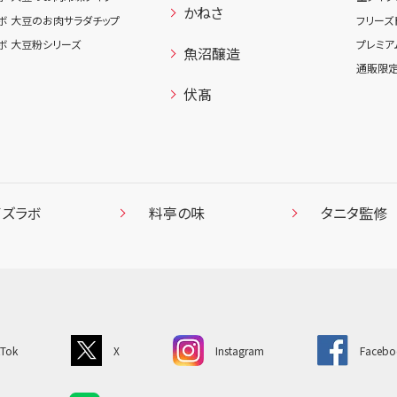
かねさ
ボ 大豆のお肉サラダチップ
フリーズ
ボ 大豆粉シリーズ
プレミア
魚沼醸造
通販限定
伏髙
イズラボ
料亭の味
タニタ監修
kTok
X
Instagram
Facebo