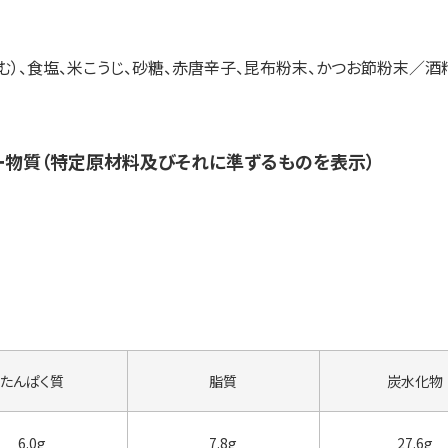
む）、食塩、米こうじ、砂糖、赤唐辛子、昆布粉末、かつお節粉末／酒
ー物質（特定原材料及びそれに準ずるものを表示）
たんぱく質
脂質
炭水化物
6.0g
7.8g
27.6g