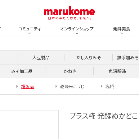
ピ
コミュニティ
オンラインショップ
発酵美食
大豆製品
だし入りみそ
無添加みそ
みそ加工品
かねさ
魚沼醸造
糀製品
乾燥米こうじ
塩糀
プラス糀 発酵ぬかどこ