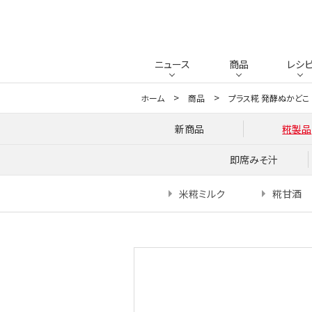
ニュース
商品
レシ
ホーム
商品
プラス糀 発酵ぬかどこ
新商品
糀製品
即席みそ汁
米糀ミルク
糀甘酒