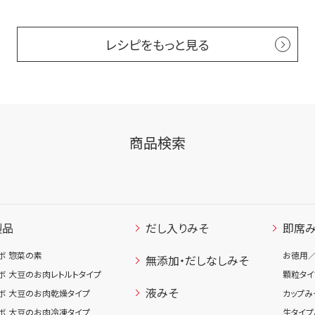
レシピをもっと見る
商品検索
製品
だし入りみそ
即席
ボ 惣菜の素
お徳用
無添加・だしなしみそ
ボ 大豆のお肉レトルトタイプ
顆粒タイ
液みそ
ボ 大豆のお肉乾燥タイプ
カップみ
ボ 大豆のお肉冷凍タイプ
生タイプ