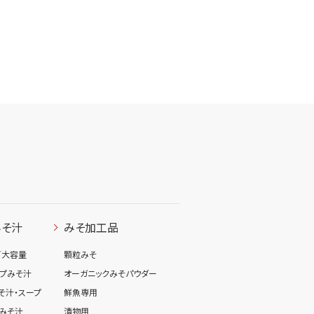
みそ汁
みそ加工品
／大容量
顆粒みそ
プみそ汁
オーガニックみそパウダー
そ汁・スープ
鮮魚専用
みそ汁
漬物用