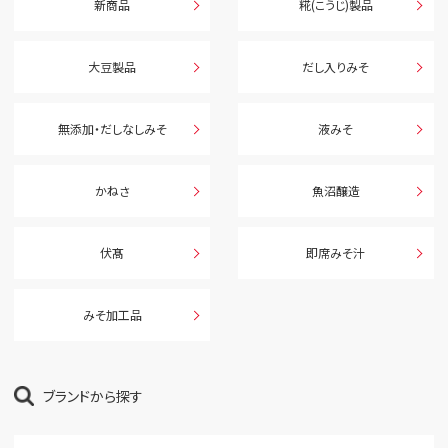
新商品
糀(こうじ)製品
大豆製品
だし入りみそ
無添加・だしなしみそ
液みそ
かねさ
魚沼醸造
伏髙
即席みそ汁
みそ加工品
ブランドから探す