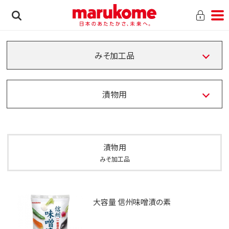
みそ加工品
漬物用
漬物用
みそ加工品
大容量 信州味噌漬の素