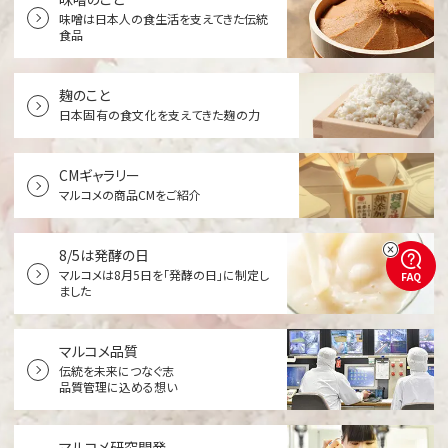
味噌は日本人の食生活を支えてきた伝統
食品
麹のこと
日本固有の食文化を支えてきた麹の力
CMギャラリー
マルコメの商品CMをご紹介
8/5は発酵の日
マルコメは8月5日を「発酵の日」に制定し
FAQ
ました
マルコメ品質
伝統を未来につなぐ志
品質管理に込める想い
マルコメ研究開発