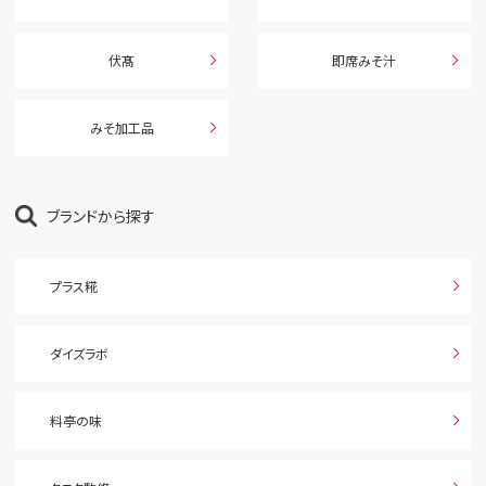
伏髙
即席みそ汁
みそ加工品
ブランドから探す
プラス糀
ダイズラボ
料亭の味