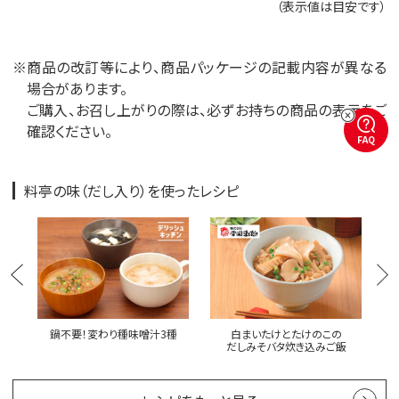
（表示値は目安です）
※商品の改訂等により、商品パッケージの記載内容が異なる
場合があります。
ご購入、お召し上がりの際は、必ずお持ちの商品の表示をご
確認ください。
FAQ
料亭の味（だし入り）を使ったレシピ
鍋不要！変わり種味噌汁3種
白まいたけとたけのこの
チ
だしみそバタ炊き込みご飯