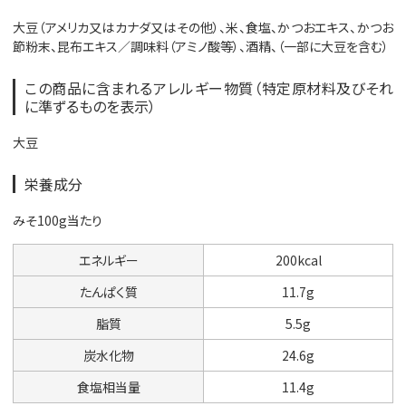
大豆（アメリカ又はカナダ又はその他）、米、食塩、かつおエキス、かつお
節粉末、昆布エキス／調味料（アミノ酸等）、酒精、（一部に大豆を含む）
この商品に含まれるアレルギー物質（特定原材料及びそれ
に準ずるものを表示）
大豆
栄養成分
みそ100g当たり
エネルギー
200kcal
たんぱく質
11.7g
脂質
5.5g
炭水化物
24.6g
食塩相当量
11.4g