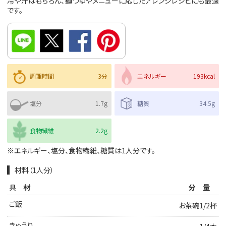
冷や汁はもちろん、麺つゆやメニューに応じたアレンジレシピにも最適
です。
調理時間
3分
エネルギー
193kcal
塩分
1.7g
糖質
34.5g
食物繊維
2.2g
※エネルギー、塩分、食物繊維、糖質は1人分です。
材料（1人分）
具材
分量
ご飯
お茶碗1/2杯
きゅうり