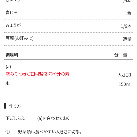
1/4本
青じそ
1枚
みょうが
1/6本
豆腐(お好みで)
適量
調味料
分量
(a)
液みそ つきぢ田村監修 冷や汁の素
大さじ1
水
150ml
作り方
下ごしらえ
(a)を合わせておく。
①
野菜類は食べやすい大きさに切る。