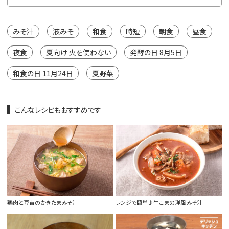
みそ汁
液みそ
和食
時短
朝食
昼食
夜食
夏向け 火を使わない
発酵の日 8月5日
和食の日 11月24日
夏野菜
こんなレシピもおすすめです
鶏肉と豆苗のかきたまみそ汁
レンジで簡単♪牛こまの洋風みそ汁