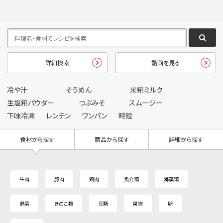
詳細検索
動画を見る
冷や汁
そうめん
米糀ミルク
生塩糀パウダー
つぶみそ
スムージー
下味冷凍
レンチン
ワンパン
時短
食材から探す
商品から探す
詳細から探す
牛肉
豚肉
鶏肉
魚介類
海藻類
野菜
きのこ類
豆類
果物
卵