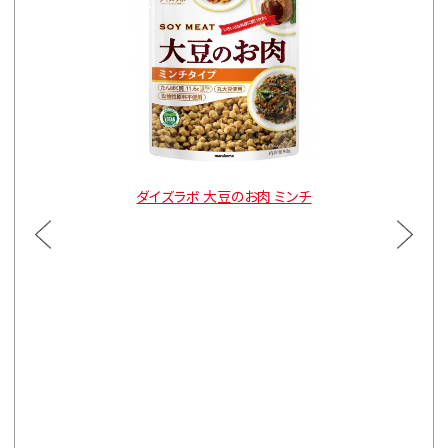
ルトタイプ
ダイズラボ 大豆のお肉 ミンチ
ダイズラ
通常価格
3袋
¥900
通常価格
5袋
¥1,470