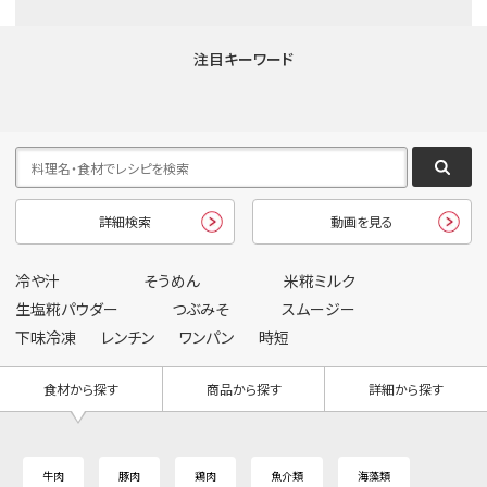
注目キーワード
詳細検索
動画を見る
冷や汁
そうめん
米糀ミルク
生塩糀パウダー
つぶみそ
スムージー
下味冷凍
レンチン
ワンパン
時短
食材から探す
商品から探す
詳細から探す
牛肉
豚肉
鶏肉
魚介類
海藻類