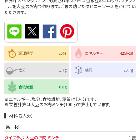
世界中のベジタリアンにも愛されるスパイス香る豆のコロッケ、ファラフ
ェルを大豆のお肉で作ります。ごまの効いたタヒニーソースをかけてい
ただきます。
調理時間
25分
エネルギー
425kcal
塩分
1.7g
糖質
29.7g
食物繊維
6.8g
※エネルギー、塩分、食物繊維、糖質は1人分です。
※栄養計算は大豆のお肉ミンチ(100g)で算出しています。
材料（2人分）
具材
ダイズラボ 大豆のお肉 ミンチ
1袋