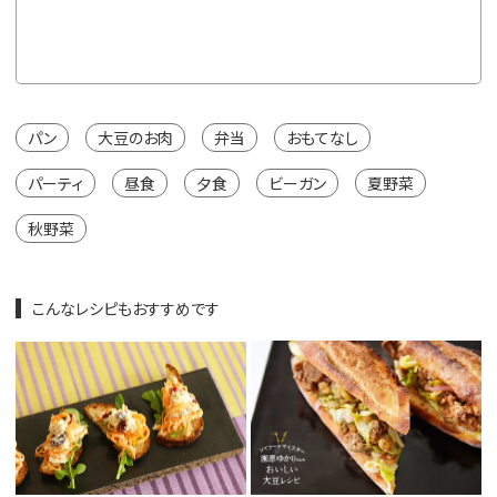
※カートは
パン
大豆のお肉
弁当
おもてなし
パーティ
昼食
夕食
ビーガン
夏野菜
秋野菜
こんなレシピもおすすめです