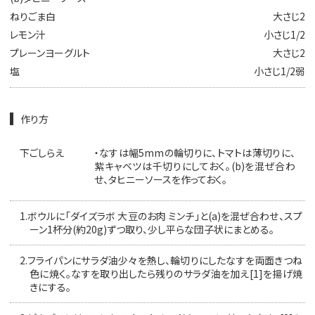
ねりごま白
大さじ2
レモン汁
小さじ1/2
プレーンヨーグルト
大さじ2
塩
小さじ1/2弱
作り方
下ごしらえ
・なすは幅5mmの輪切りに、トマトは薄切りに、
紫キャベツは千切りにしておく。(b)を混ぜ合わ
せ、タヒニーソースを作っておく。
1.
ボウルに「ダイズラボ 大豆のお肉 ミンチ」と(a)を混ぜ合わせ、スプ
ーン1杯分(約20g)ずつ取り、少し平らな団子状にまとめる。
2.
フライパンにサラダ油少々を熱し、輪切りにしたなすを両面きつね
色に焼く。なすを取り出したら残りのサラダ油を加え[1]を揚げ焼
きにする。