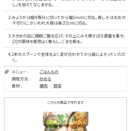
し」を加えてなじませる。
2.
みょうがは縦4等分に切ってから幅5mmに切る。青しそは太めの
千切りに、かいわれ大根は長さ2cmに切る。
3.
大きめの皿に雑穀ご飯を広げ、その上にみそ鶏そぼろ適量を乗せ、
[2]の薬味を配色よく散らし、ごまを振る。
4.
2本のスプーンで全体をよく混ぜ合わせてから器によそっていただ
く。
メニュー
ごはんもの
調理方法
炒める
食材
鶏肉
野菜
こちらの商品で作れます