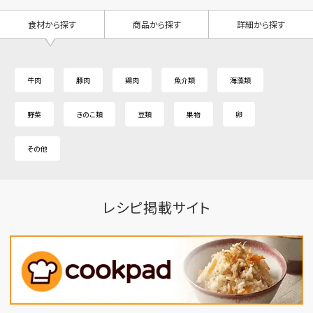
食材から探す
商品から探す
詳細から探す
牛肉
豚肉
鶏肉
魚介類
海藻類
野菜
きのこ類
豆類
果物
卵
その他
レシピ掲載サイト