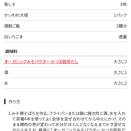
青しそ
6枚
かいわれ大根
1パック
雑穀ご飯
2膳分
白いりごま
適量
調味料
オーガニックみそパウダー かつお昆布だし
大さじ2
酒
大さじ1
水
大さじ2
作り方
1.
みそ鶏そぼろを作る。フライパンまたは鍋に挽き肉と酒、水を入れ
て菜箸4本を使ってよく全体を混ぜ合わせてから中火にかけ、その
まま鶏肉の色が変わって水分がほとんどなくなるまでかき混ぜな
がら火を入れ、最後に「オーガニックみそパウダー かつお昆布だ