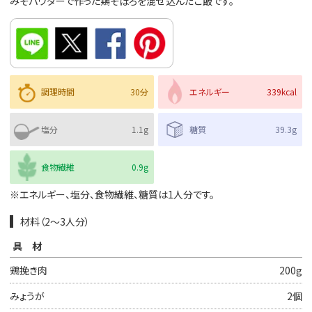
みそパウダーで作った鶏そぼろを混ぜ込んだご飯です。
調理時間
30分
エネルギー
339kcal
塩分
1.1g
糖質
39.3g
食物繊維
0.9g
※エネルギー、塩分、食物繊維、糖質は1人分です。
材料（2～3人分）
具材
鶏挽き肉
200g
みょうが
2個