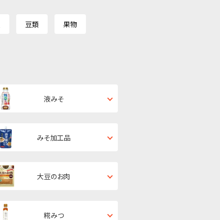
類
豆類
果物
液みそ
みそ加工品
大豆のお肉
糀みつ