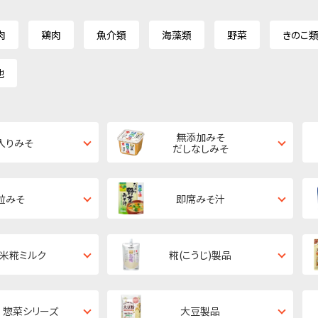
肉
鶏肉
魚介類
海藻類
野菜
きのこ
他
無添加みそ
入りみそ
だしなしみそ
粒みそ
即席みそ汁
・米糀ミルク
糀(こうじ)製品
 惣菜シリーズ
大豆製品