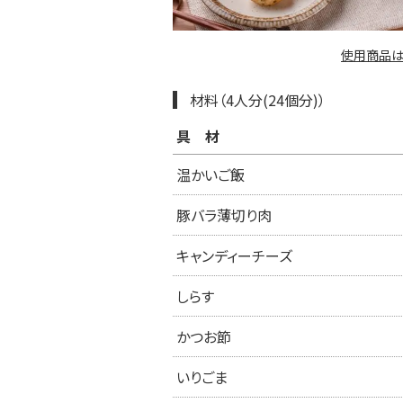
使用商品は
材料（4人分(24個分)）
具材
温かいご飯
豚バラ薄切り肉
キャンディーチーズ
しらす
かつお節
いりごま