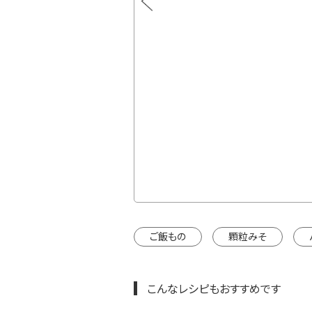
通常価格
×3本
¥2,268
カートに入れる
】
通常価格
¥1,998
×3本
カートに入れる
インドウで開きます。
ご飯もの
顆粒みそ
こんなレシピもおすすめです