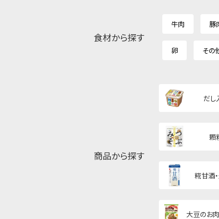
牛肉
豚
食材から探す
卵
その
だし
顆
商品から探す
糀甘酒
大豆のお肉