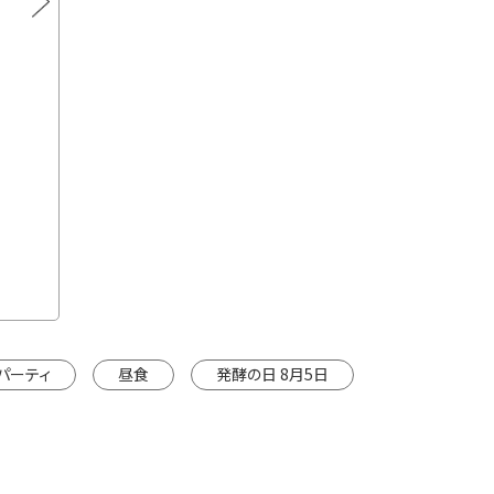
通常価格
150g×2本
2本セ
¥1,890
カートに入れる
※カートは別ウインドウで開きます。
※カートは
パーティ
昼食
発酵の日 8月5日