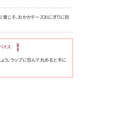
んだ青じそ、おかかチーズおにぎりに刻
バイス
ょう。ラップに包んで丸めると手に
味 フリーズドライ 備蓄用顆粒み
プラス糀 糀甘酒の素
そ