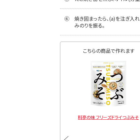
⑥
焼き固まったら、(a)を注ぎ
みのりを振る。
こちらの商品で作れます
ラス糀 糀甘酒の素
料亭の味 フリーズドライつぶみそ