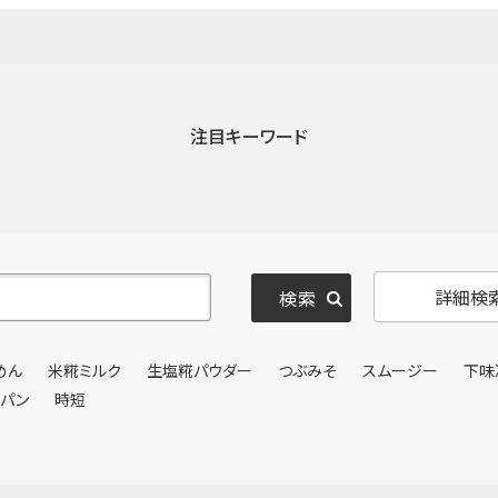
注目キーワード
詳細検
めん
米糀ミルク
生塩糀パウダー
つぶみそ
スムージー
下味
ンパン
時短