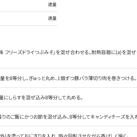
適量
適量
 フリーズドライつぶみそ」を混ぜ合わせる。耐熱容器に(a)を混ぜ
3量を8等分し、ぎゅっと丸め、1個ずつ豚バラ薄切り肉を巻きつける。
3量にしらすを混ぜ込み8等分して丸める。
残りのご飯にかつお節を混ぜ込み、8等分してキャンディチーズを入
量外)を塗っておにぎりを入れ、時々回転させながら香ばしく焼く。