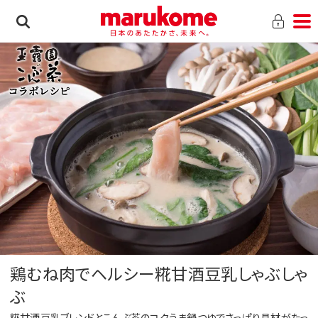
鶏むね肉でヘルシー糀甘酒豆乳しゃぶしゃ
ぶ
糀甘酒豆乳ブレンドとこんぶ茶のコクうま鍋つゆでさっぱり具材がたっ