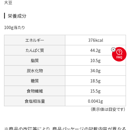
大豆
栄養成分
100g当たり
エネルギー
376kcal
たんぱく質
44.2g
FAQ
脂質
10.5g
炭水化物
34.0g
糖質
18.5g
食物繊維
15.5g
食塩相当量
0.0041g
（表示値は目安です）
※商品の改訂等により、商品パッケージの記載内容が異なる