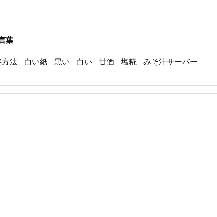
言葉
存方法
白い紙
黒い
白い
甘酒
塩糀
みそ汁サーバー