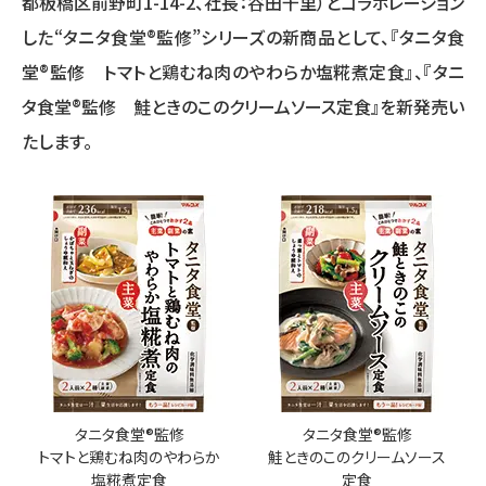
都板橋区前野町1-14-2、社長：谷田千里）とコラボレーション
した“タニタ食堂®監修”シリーズの新商品として、『タニタ食
堂®監修 トマトと鶏むね肉のやわらか塩糀煮定食』、『タニ
タ食堂®監修 鮭ときのこのクリームソース定食』を新発売い
たします。
タニタ食堂®監修
タニタ食堂®監修
トマトと鶏むね肉のやわらか
鮭ときのこのクリームソース
塩糀煮定食
定食