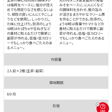
主菜の鶏むね肉用の調味タレ
丸の内タニタ食堂監修の減塩
は塩糀をベースに、塩分が控え
みそをベースに、にんにくなど
めでも物足りなさを感じないよ
の調味料を合わせ、鮭の旨み
う、相性の良いにんにくやこしょ
が活きるまろやかなクリーム煮
うなどを使用し、しっかりとし
を作ることができる。別添のし
た味に仕上げた。別添のしょう
ょうゆ糀は青葉やトマトなどの
ゆ糀はかぼちゃや玉ねぎなど
食材に和えるだけで簡単に副
の食材に和えるだけで簡単に
菜が作れる。低塩・低カロリー
副菜が作れる。低塩・低カロリ
でもしっかり食べごたえのある
ーでもしっかり食べごたえのあ
メニュー。
るメニュー。
2人前×2種（主菜・副菜）
6か月
FAQ