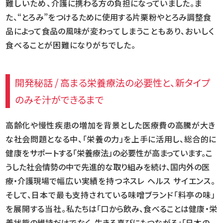
難しいため、
介護に携わる方の負担になっていました。ま
た、“とろみ”をつけるために使用する片栗粉やとろみ調整食
品によって食品の風味が
変わってしまうこともあり、おいしく
食べることが困難になりがちでした。
開発秘話 / 高まる栄養療法の必要性と、新タイプ
のみそ汁ができるまで
高齢化や慢性疾患の増加を背景とした医療費の高騰が大き
な社会問題となる中、「栄養の力」を上手に活用し、総合的に
健康を
サポートする「栄養療法」の必要性が高まっています。こ
うした社会情勢の中で先進的な取り組みを続け、国内外の医
療・介護現場で
幅広い実績を持つネスレ ヘルス サイエンス。
そして、日本で最も支持されている味噌ブランド「料亭の味」
を展開する当社。
私たちは「口から飲み、食べることは健康・栄
養状態の維持だけでなく、生きる喜びにもつながる」「日本の