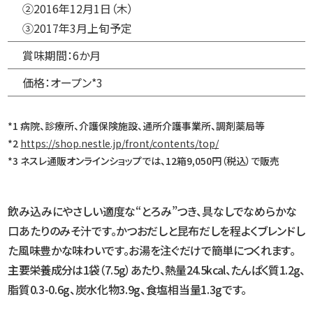
②2016年12月1日（木）
③2017年3月上旬予定
賞味期間：6か月
価格：オープン*3
*1 病院、診療所、介護保険施設、通所介護事業所、調剤薬局等
*2
https://shop.nestle.jp/front/contents/top/
*3 ネスレ通販オンラインショップでは、12箱9,050円（税込）で販売
飲み込みにやさしい適度な“とろみ”つき、具なしでなめらかな
口あたりのみそ汁です。
かつおだしと昆布だしを程よくブレンドし
た風味豊かな味わいです。お湯を注ぐだけで
簡単につくれます。
主要栄養成分は1袋（7.5g）あたり、熱量24.5kcal、たんぱく質1.2g、
脂質0.3-0.6g、炭水化物3.9g、食塩相当量1.3gです。