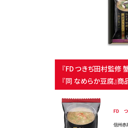
『FD つきぢ田村監修 
『同 なめらか豆腐』
商
FD 
信州赤