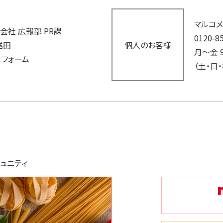
マルコ
会社 広報部 PR課
0120-8
尾田
個人のお客様
月～金 9
フォーム
（土・日
ュニティ