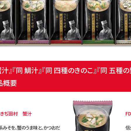
蟹汁』
『同 鯛汁』
『同 四種のきのこ』
『同 五種の
品概要
つきぢ田村 蟹汁
F
系みそを、蟹のうま味と、かつお
だ
信