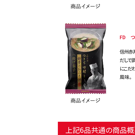
FD 
信州赤
だしで
にこだわ
風味。
上記6品共通の商品概