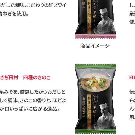
布だしで調味。こだわりの紅ズワイ
し
青ねぎを使用。
厳
使
つきぢ田村 四種のきのこ
F
系みそを、厳選したかつおだしと
信
しで調味。きのこの香りと、
ほどよ
布
が口いっぱいに広がる逸品。
ん
用