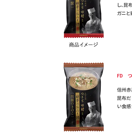
し、昆
ガニと
FD 
信州赤
昆布だ
い食感