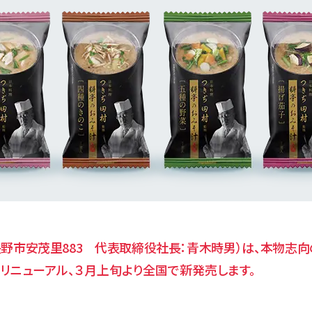
野市安茂里883 代表取締役社長：青木時男）は、本物志向
リニューアル、３月上旬より全国で新発売します。