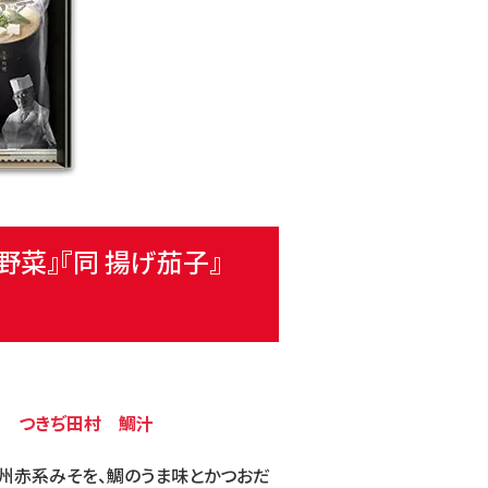
野菜』
『同 揚げ茄子』
D つきぢ田村 鯛汁
州赤系みそを、鯛のうま味とかつお
だ