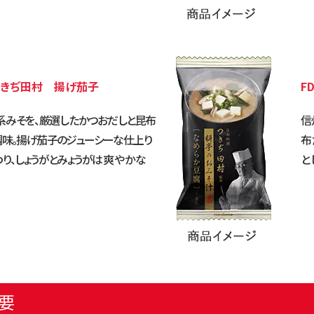
つきぢ田村 揚げ茄子
F
系みそを、厳選したかつおだしと
昆布
信
調味。揚げ茄子のジューシー
な仕上り
布
り、しょうがとみょうが
は爽やかな
と
要