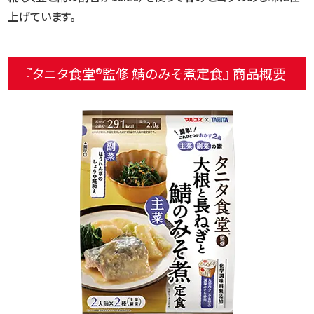
上げています。
『タニタ食堂®監修 鯖のみそ煮定食』 商品概要