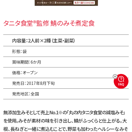
タニタ食堂®監修 鯖のみそ煮定食
内容量：2人前×2種（主菜・副菜）
形態：袋
賞味期間：6か月
価格：オープン
発売日：2017年8月下旬
FAQ
発売地区：全国
無添加生みそとして売上No.1※の「丸の内タニタ食堂の減塩みそ」
を使用。
みそが素材の味を引き出し、鯖がふっくらと仕上がる。大
根、長ねぎと
一緒に煮込むことで、野菜も加わったヘルシーなみそ