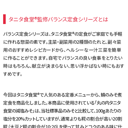
タニタ食堂®監修バランス定食シリーズとは
バランス定食シリーズは、タニタ食堂®の定食がご家庭でも手軽
に作れる惣菜の素です。主菜・副菜用の2種類の
たれと、副々菜
用のおすすめレシピカードから、ヘルシーな一汁三菜を簡単
に作ることができます。自宅でバランスの良い食事をとりたい
時はもちろん、献立が決まらない、思い浮かばない時にもおす
すめです。
今回はタニタ食堂®で人気のある定番メニューから、鯖のみそ煮
定食を商品化しました。本商品に使用されている
「丸の内タニタ
食堂の減塩みそ」は、当社標準品のみそと比較して、100gあたりの
塩分を20%カットしていますが、
通常よりも糀の割合が高い20割
糀（大豆と糀の割合が10:20）を使って甘みとコクのある味に仕