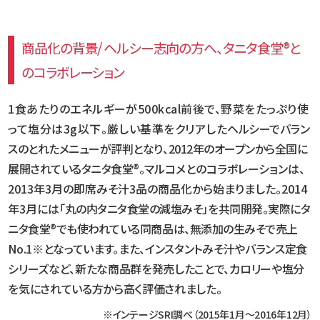
商品化の背景/ ヘルシー志向の方へ、タニタ食堂®と
のコラボレーション
1食あたりのエネルギーが500kcal前後で、野菜をたっぷり使
って塩分は3g以下。厳しい基準をクリアした
ヘルシーでバラン
スのとれたメニューが評判となり、2012年のオープンから全国に
展開されているタニタ食堂®。
マルコメとのコラボレーションは、
2013年3月の即席みそ汁3品の商品化から始まりました。2014
年3月には
「丸の内タニタ食堂の減塩みそ」を共同開発。実際にタ
ニタ食堂®でも使われている同商品は、無添加の生みそで
売上
No.1※となっています。また、インスタントみそ汁やバランス定食
シリーズなど、新たな商品群を発売したことで、カロリーや塩分
を気にされている方から高く評価されました。
※インテージSRI調べ（2015年1月〜2016年12月）