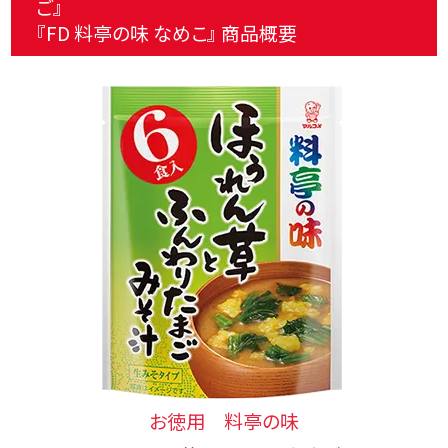
ご』
『FD 料亭の味 なめこ』 商品概要
お徳用 料亭の味