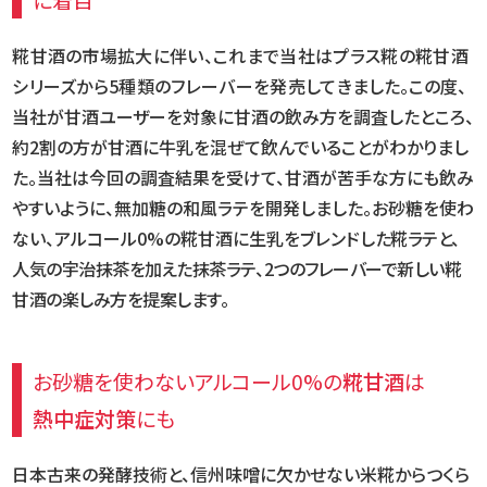
糀甘酒の市場拡大に伴い、これまで当社はプラス糀の糀甘酒
シリーズから5種類のフレーバーを発売して
きました。この度、
当社が甘酒ユーザーを対象に甘酒の飲み方を調査したところ、
約2割の方が甘酒に牛乳を混ぜて飲んでいることがわかりまし
た。当社は今回の調査結果を受けて、甘酒が苦手な方にも飲み
やすいように、無加糖の和風ラテを開発しました。お砂糖を使わ
ない、アルコール0%の糀甘酒に生乳をブレンド
した糀ラテと、
人気の宇治抹茶を加えた抹茶ラテ、2つのフレーバーで新しい糀
甘酒の楽しみ方を提案します。
お砂糖を使わないアルコール0%の
糀甘酒
は
熱中症対策
にも
日本古来の発酵技術と、信州味噌に欠かせない米糀からつくら