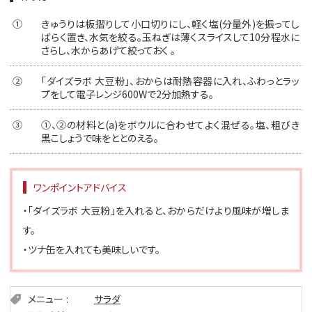
①
きゅうりは板摺りして小口切りにし、軽く塩(分量外)を振ってし
ばらく置き、水気を絞る。玉ねぎは薄くスライスして10分程水に
さらし、水からあげて絞っておく 。
②
「ダイズラボ 大豆粉」、おからは耐熱容器に入れ、ふわっとラッ
プをして電子レンジ600Wで2分加熱する。
③
①、②の材料と(a)をボウルに合わせてよく混ぜる。塩、粗びき
黒こしょうで味をととのえる。
ワンポイントアドバイス
・「ダイズラボ 大豆粉」を入れると、おからだけより風味が増しま
す。
・ツナ缶を入れても美味しいです。
メニュー
サラダ