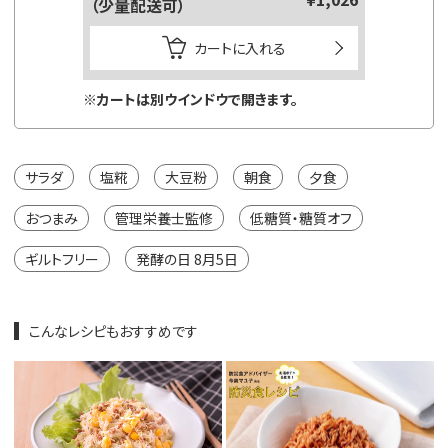
（少量配送可）
カートに入れる
※カートは別ウインドウで開きます。
サラダ
塩糀
大豆粉
朝食
夕食
おつまみ
管理栄養士監修
低糖質・糖質オフ
ギルトフリー
発酵の日 8月5日
こんなレシピもおすすめです