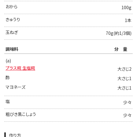
おから
100g
きゅうり
1本
玉ねぎ
70g(約1/3個)
調味料
分量
(a)
プラス糀 生塩糀
大さじ2
酢
大さじ1
マヨネーズ
大さじ1
塩
少々
粗びき黒こしょう
少々
作り方