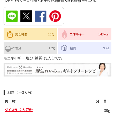
ポテトサラダを大豆粉とおからで低糖質＆食物繊維たっぷりに！
調理時間
15分
エネルギー
143kcal
塩分
1.2g
糖質
9.4g
※エネルギー、塩分、糖質は1人分です。
材料（2～3人分）
具材
分量
ダイズラボ 大豆粉
30g