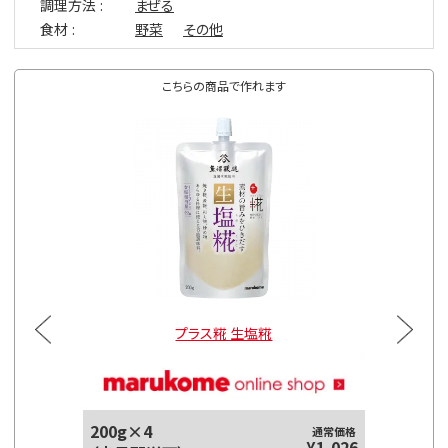
調理方法
まぜる
食材
野菜
その他
こちらの商品で作れます
プラス糀 生塩糀
200g×4
通常価格
¥1,026