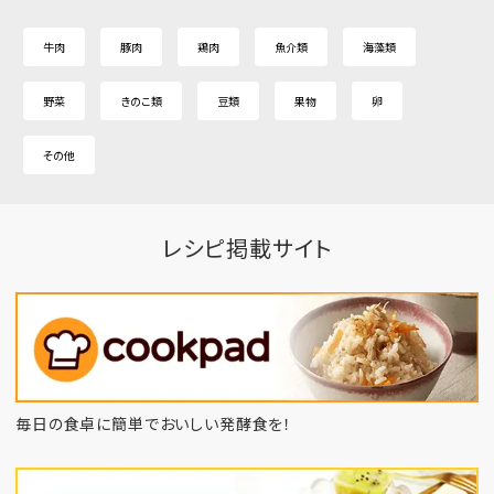
牛肉
豚肉
鶏肉
魚介類
海藻類
野菜
きのこ類
豆類
果物
卵
その他
レシピ掲載サイト
毎日の食卓に簡単でおいしい発酵食を！