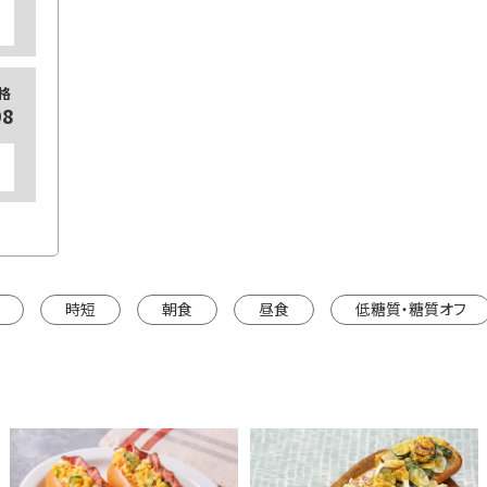
カートに入れる
通常価格
5袋
【定期
格
¥1,404
98
500
カートに入れる
※カートは別ウインドウで開きます。
※カートは
時短
朝食
昼食
低糖質・糖質オフ