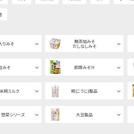
他
無添加みそ
入りみそ
だしなしみそ
粒みそ
即席みそ汁
・米糀ミルク
糀(こうじ)製品
 惣菜シリーズ
大豆製品