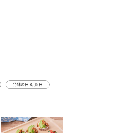
カートに入れる
カートに入れる
通
販売】
5袋
通常価格
¥
¥1,998
ml×3本
カートに入れる
カートに入れる
※カートは別ウインドウで開きます
別ウインドウで開きます。
発酵の日 8月5日