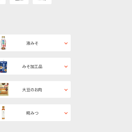
液みそ
みそ加工品
大豆のお肉
糀みつ