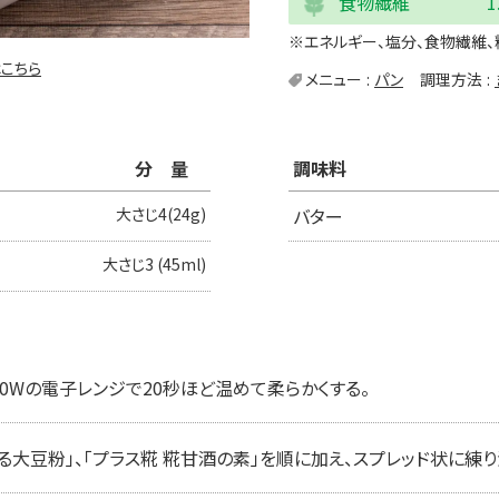
食物繊維
1
※エネルギー、塩分、食物繊維、
こちら
メニュー
パン
調理方法
分量
調味料
大さじ4(24g)
バター
大さじ3 (45ml)
0Wの電子レンジで20秒ほど温めて柔らかくする。
る大豆粉」、「プラス糀 糀甘酒の素」を順に加え、スプレッド状に練り