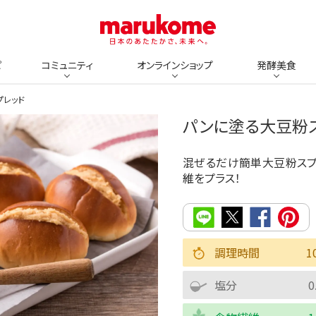
ピ
コミュニティ
オンラインショップ
発酵美食
プレッド
パンに塗る大豆粉
混ぜるだけ簡単大豆粉スプ
維をプラス！
調理時間
1
塩分
0