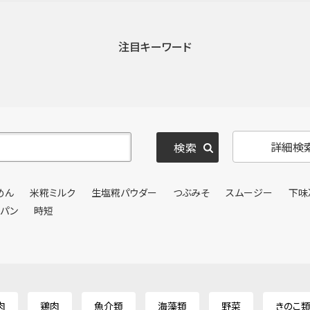
注目キーワード
詳細検
めん
米糀ミルク
生塩糀パウダー
つぶみそ
スムージー
下味
ンパン
時短
肉
鶏肉
魚介類
海藻類
野菜
きのこ