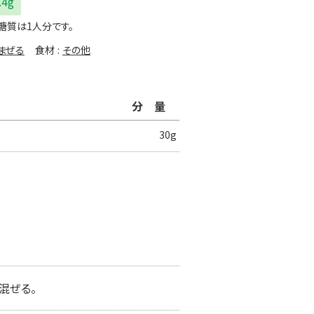
.4g
糖質は1人分です。
まぜる
食材
その他
分量
30g
混ぜる。