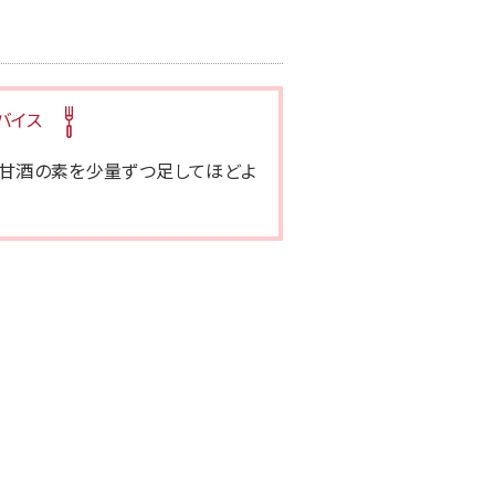
バイス
 甘酒の素を少量ずつ足してほどよ
プラス糀 糀甘酒の素
ダイズラボ そのまま食べる
通常価格
通
ml×3本
3袋
¥2,268