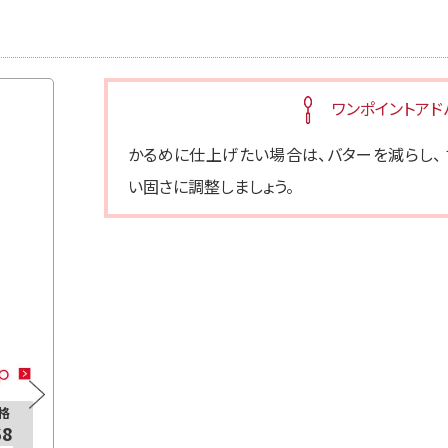
ワンポイントアド
かるめに仕上げたい場合は、バターを減らし、
い固さに調整しましょう。
ダイズラボ そのまま食べる大豆粉
格
通常価格
3袋
500
68
¥864