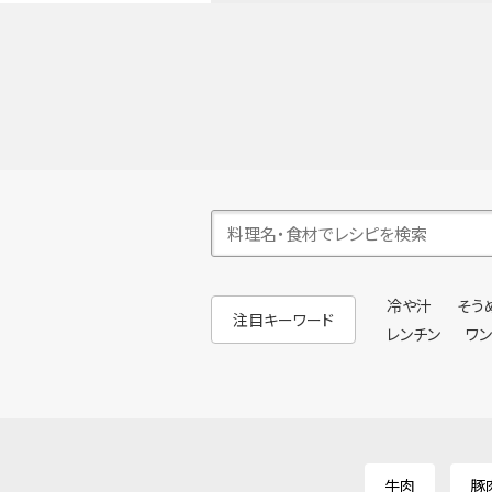
冷や汁
そう
注目キーワード
レンチン
ワ
牛肉
豚