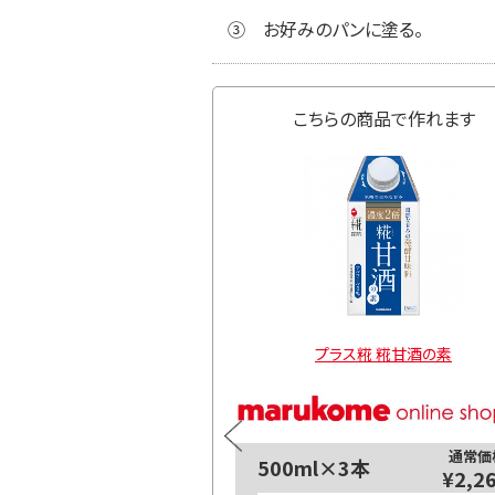
③
お好みのパンに塗る。
こちらの商品で作れます
ボ そのまま食べる大豆粉
プラス糀 糀甘酒の素
通常価格
通常価
500ml×3本
¥864
¥2,2