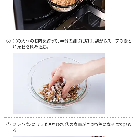
②
①の大豆のお肉を絞って、半分の細さに切り、鶏がらスープの素と
片栗粉を揉み込む。
③
フライパンにサラダ油をひき、②の表面がきつね色になるまで炒め
る。