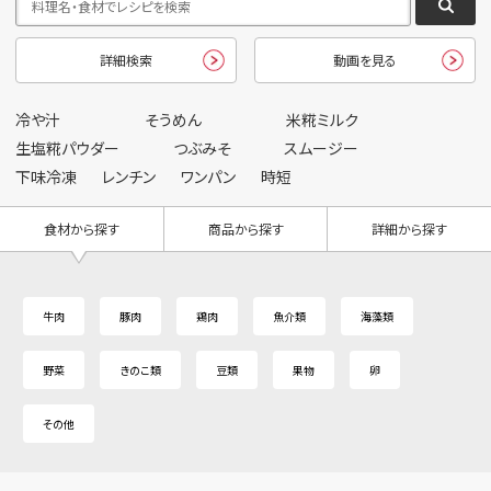
詳細検索
動画を見る
冷や汁
そうめん
米糀ミルク
生塩糀パウダー
つぶみそ
スムージー
下味冷凍
レンチン
ワンパン
時短
食材から探す
商品から探す
詳細から探す
牛肉
豚肉
鶏肉
魚介類
海藻類
野菜
きのこ類
豆類
果物
卵
その他