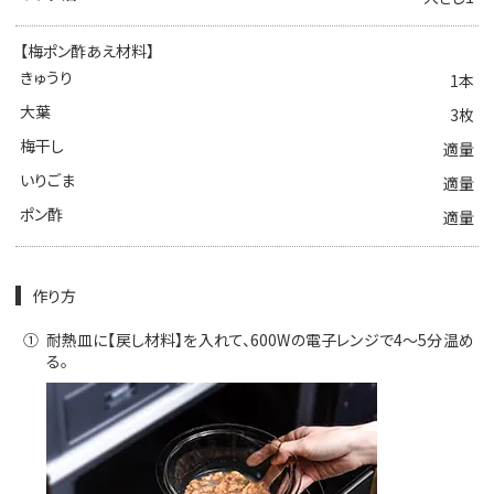
【梅ポン酢あえ材料】
きゅうり
1本
大葉
3枚
梅干し
適量
いりごま
適量
ポン酢
適量
作り方
①
耐熱皿に【戻し材料】を入れて、600Wの電子レンジで4～5分温め
る。