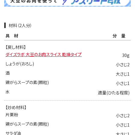
材料（2人分）
具材
分量
【戻し材料】
ダイズラボ 大豆のお肉スライス 乾燥タイプ
30g
しょうが(おろし)
小さじ2
酒
大さじ1
鶏がらスープの素(顆粒)
小さじ1
水
適量(ひたる程度)
【炒め材料】
片栗粉
小さじ2
鶏がらスープの素(顆粒)
小さじ1
サラダ油
大さじ1