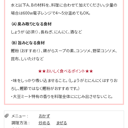
水と以下A、Bの材料を、料理に合わせて加えてください。少量の
場合は600w電子レンジで4～5分温めてもOK。
（A）臭み取りとなる食材
しょうが（必須！）、長ねぎ、にんにく、酒など
（B）旨みとなる食材
鰹粉（おすすめ！）、鶏がらスープの素、コンソメ、野菜コンソメ、
昆布、しいたけなど
★★おいしく食べるポイント★★
・味をしっかり吸い込ませること。（しょうがとにんにくはすりお
ろし、鰹節ではなく鰹粉がおすすめです。）
・大豆ミート特有の香りを料理全体ににじみ出させないこと。
メニュー
おかず
調理方法
炒める
まぜる