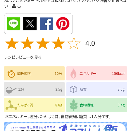
梅ポンと大豆ミートの相性は抜群！これだけでパクパクお箸が止まらな
い一品に。
4.0
レシピレビューを見る
調理時間
10分
エネルギー
150kcal
塩分
3.5g
糖質
8.6g
たんぱく質
8.8g
食物繊維
3.4g
※エネルギー、塩分、たんぱく質、食物繊維、糖質は1人分です。