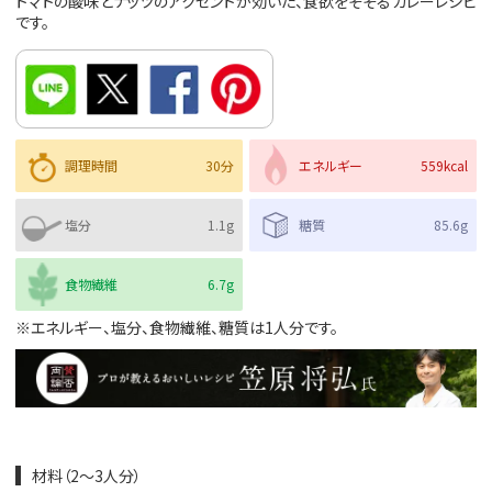
トマトの酸味とナッツのアクセントが効いた、食欲をそそるカレーレシピ
です。
調理時間
30分
エネルギー
559kcal
塩分
1.1g
糖質
85.6g
食物繊維
6.7g
※エネルギー、塩分、食物繊維、糖質は1人分です。
材料（2～3人分）