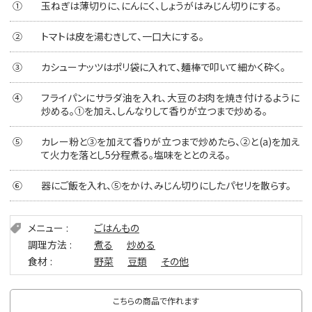
①
玉ねぎは薄切りに、にんにく、しょうがはみじん切りにする。
②
トマトは皮を湯むきして、一口大にする。
③
カシューナッツはポリ袋に入れて、麺棒で叩いて細かく砕く。
④
フライパンにサラダ油を入れ、大豆のお肉を焼き付けるように
炒める。①を加え、しんなりして香りが立つまで炒める。
⑤
カレー粉と③を加えて香りが立つまで炒めたら、②と(a)を加え
て火力を落とし5分程煮る。塩味をととのえる。
⑥
器にご飯を入れ、⑤をかけ、みじん切りにしたパセリを散らす。
メニュー
ごはんもの
調理方法
煮る
炒める
食材
野菜
豆類
その他
こちらの商品で作れます