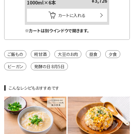
¥3,726
1000ml×6本
カートに入れる
※カートは別ウインドウで開きます。
ご飯もの
糀甘酒
大豆のお肉
昼食
夕食
ビーガン
発酵の日 8月5日
こんなレシピもおすすめです