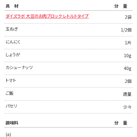
具材
分量
ダイズラボ 大豆のお肉ブロック レトルトタイプ
2袋
玉ねぎ
1/2個
にんにく
1片
しょうが
10g
カシューナッツ
40g
トマト
2個
ご飯
適量
パセリ
少々
調味料
分量
(a)