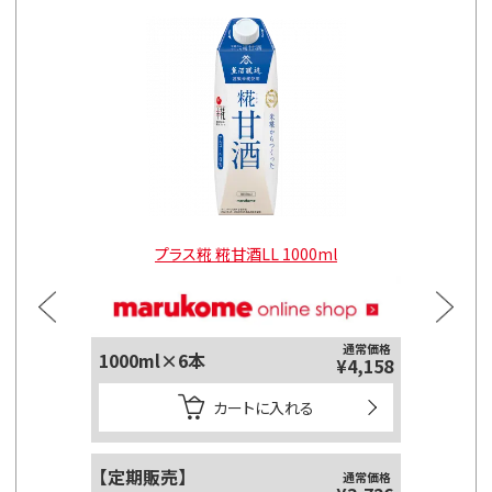
l
プラス糀 糀甘酒LL 1000ml
ダ
通常価格
1000ml×6本
¥4,158
カートに入れる
【定期販売】
通常価格