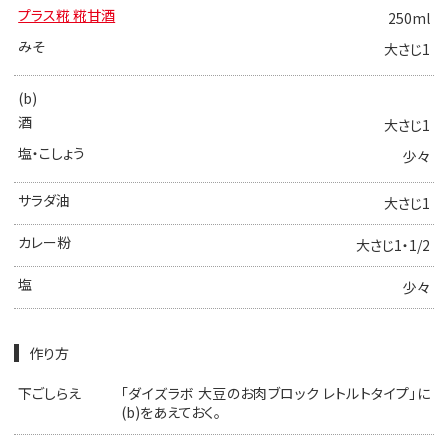
プラス糀 糀甘酒
250ml
みそ
大さじ1
(b)
酒
大さじ1
塩・こしょう
少々
サラダ油
大さじ1
カレー粉
大さじ1・1/2
塩
少々
作り方
下ごしらえ
「ダイズラボ 大豆のお肉ブロック レトルトタイプ」に
(b)をあえておく。