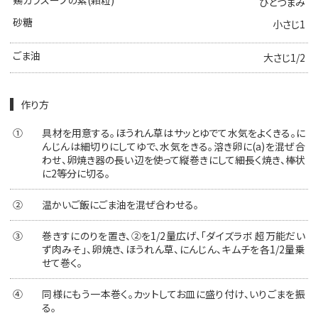
鶏ガラスープの素(顆粒)
ひとつまみ
砂糖
小さじ1
ごま油
大さじ1/2
作り方
①
具材を用意する。ほうれん草はサッとゆでて水気をよくきる。に
んじんは細切りにしてゆで、水気をきる。溶き卵に(a)を混ぜ合
わせ、卵焼き器の長い辺を使って縦巻きにして細長く焼き、棒状
に2等分に切る。
②
温かいご飯にごま油を混ぜ合わせる。
③
巻きすにのりを置き、②を1/2量広げ、「ダイズラボ 超万能だい
ず肉みそ」、卵焼き、ほうれん草、にんじん、キムチを各1/2量乗
せて巻く。
④
同様にもう一本巻く。カットしてお皿に盛り付け、いりごまを振
る。