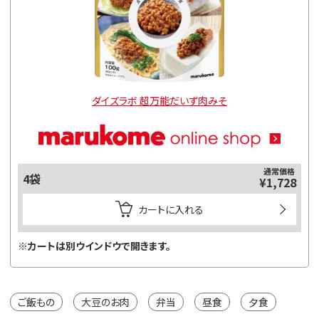
ダイズラボ 超万能だいず肉みそ
通常価格
4袋
¥1,728
カートに入れる
※カートは別ウインドウで開きます。
ご飯もの
大豆のお肉
弁当
昼食
夕食