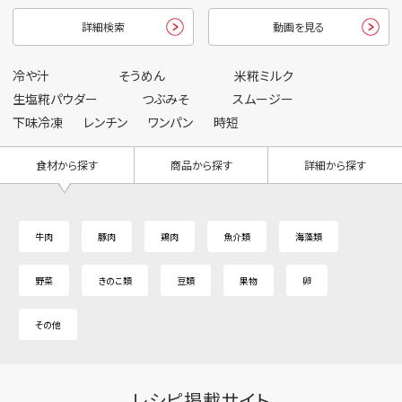
詳細検索
動画を見る
冷や汁
そうめん
米糀ミルク
生塩糀パウダー
つぶみそ
スムージー
下味冷凍
レンチン
ワンパン
時短
食材から探す
商品から探す
詳細から探す
牛肉
豚肉
鶏肉
魚介類
海藻類
野菜
きのこ類
豆類
果物
卵
その他
レシピ掲載サイト