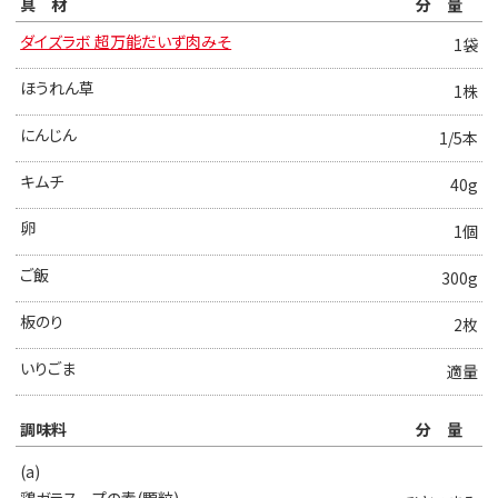
具材
分量
ダイズラボ 超万能だいず肉みそ
1袋
ほうれん草
1株
にんじん
1/5本
キムチ
40g
卵
1個
ご飯
300g
板のり
2枚
いりごま
適量
調味料
分量
(a)