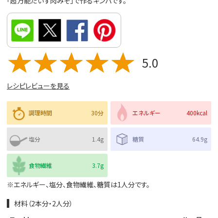
「超万能だいず肉みそ」で作るキンパです。
5.0
レシピレビューを見る
調理時間
30分
エネルギー
400kcal
塩分
1.4g
糖質
64.9g
食物繊維
3.7g
※エネルギー、塩分、食物繊維、糖質は1人分です。
材料（2本分・2人分）