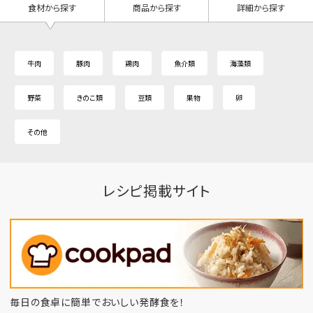
食材から探す
商品から探す
詳細から探す
牛肉
豚肉
鶏肉
魚介類
海藻類
野菜
きのこ類
豆類
果物
卵
その他
レシピ掲載サイト
毎日の食卓に簡単でおいしい発酵食を！