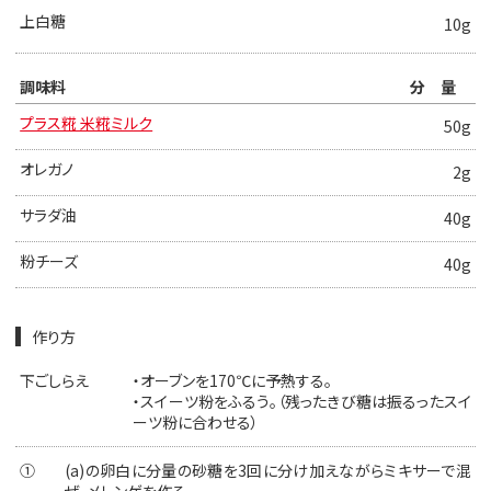
上白糖
10g
調味料
分量
プラス糀 米糀ミルク
50g
オレガノ
2g
サラダ油
40g
粉チーズ
40g
作り方
下ごしらえ
・オーブンを170℃に予熱する。
・スイーツ粉をふるう。（残ったきび糖は振るったスイ
ーツ粉に合わせる）
①
(a)の卵白に分量の砂糖を3回に分け加えながらミキサーで混