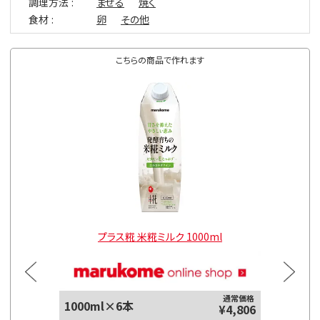
調理方法
まぜる
焼く
食材
卵
その他
こちらの商品で作れます
プラス糀 米糀ミルク 1000ml
粉
通常価格
1000ml×6本
¥4,806