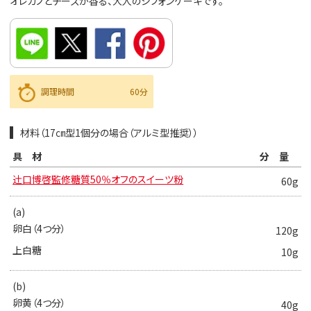
オレガノとチーズが香る、大人のシフォンケーキです。
調理時間
60分
材料（17㎝型1個分の場合（アルミ型推奨））
具材
分量
辻󠄀口博啓監修糖質50％オフのスイーツ粉
60g
(a)
卵白（4つ分）
120g
上白糖
10g
(b)
卵黄（4つ分）
40g