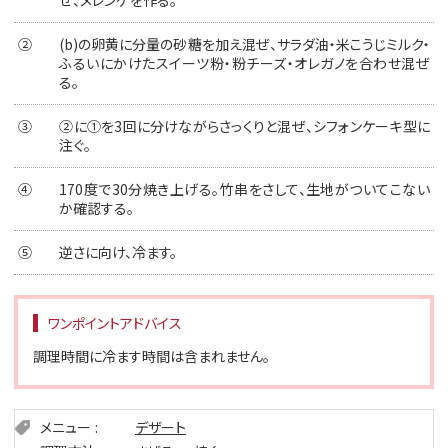
ぜ、メレンゲを作る。
②
(b)の卵黄に分量の砂糖を加え混ぜ、サラダ油・米こうじミルク・
ふるいにかけたスイーツ粉・粉チーズ・オレガノを合わせ混ぜ
る。
③
②に①を3回に分けながらさっくりと混ぜ、シフォンケーキ型に
注ぐ。
④
170度で30分焼き上げる。竹串をさして、生地がついてこない
か確認する。
⑤
逆さに向け、冷ます。
ワンポイントアドバイス
調理時間に冷ます時間は含まれません。
メニュー
デザート