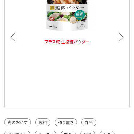
小袋
プラス糀 生塩糀パウダー
プ
150g×
※カートは
肉のおかず
塩糀
作り置き
弁当