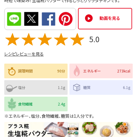
時短で味染み！生塩糀パウダーで作るしっとりサラダチキンです。
動画を見る
5.0
レシピレビューを見る
調理時間
90分
エネルギー
273kcal
塩分
1.1g
糖質
6.1g
食物繊維
2.4g
※エネルギー、塩分、食物繊維、糖質は1人分です。