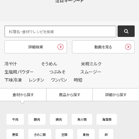
注目キーワード
詳細検索
動画を見る
冷や汁
そうめん
米糀ミルク
生塩糀パウダー
つぶみそ
スムージー
下味冷凍
レンチン
ワンパン
時短
食材から探す
商品から探す
詳細から探す
牛肉
豚肉
鶏肉
魚介類
海藻類
野菜
きのこ類
豆類
果物
卵