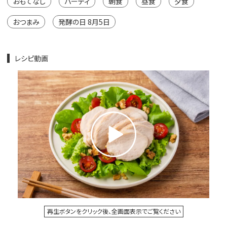
おもてなし
パーティ
朝食
昼食
夕食
おつまみ
発酵の日 8月5日
レシピ動画
再生ボタンをクリック後、全画面表示でご覧ください