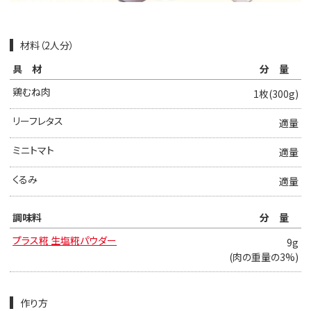
材料（2人分）
具材
分量
鶏むね肉
1枚(300g)
リーフレタス
適量
ミニトマト
適量
くるみ
適量
調味料
分量
プラス糀 生塩糀パウダー
9g
(肉の重量の3%)
作り方